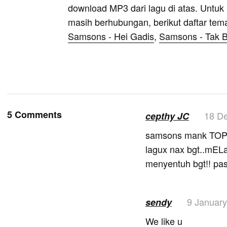
download MP3 dari lagu di atas. Untuk k
masih berhubungan, berikut daftar tem
Samsons - Hei Gadis
,
Samsons - Tak B
5 Comments
18 D
cepthy JC
samsons mank TOP
lagux nax bgt..mELan
menyentuh bgt!! pas 
9 Januar
sendy
We like u