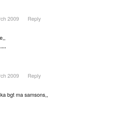
rch 2009
Reply
,
e,,
,,,
rch 2009
Reply
uka bgt ma samsons,,