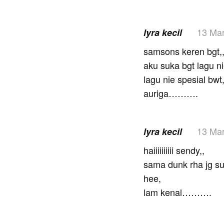
13 Ma
lyra kecil
samsons keren bgt,
aku suka bgt lagu ni
lagu nie spesial bwt,,
auriga……….
13 Ma
lyra kecil
haiiiiiiiiii sendy,,
sama dunk rha jg s
hee,
lam kenal……….