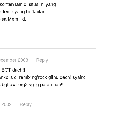
onten lain di situs ini yang
a-tema yang berkaitan:
isa Memiliki
,
ecember 2008
Reply
 BGT dach!!
kolis di remix ng’rock githu dech! syairx
bgt bwt org2 yg lg patah hati!!
y 2009
Reply