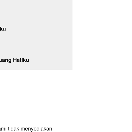
nku
uang Hatiku
ami tidak menyediakan