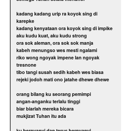
kadang kadang urip ra koyok sing di
karepke
kadang kenyataan ora koyok sing di impike
aku kudu kuat, aku kudu strong
ora sok aleman, ora sok sok manja
kabeh menungso wes mesti ngalami
riko wong ngoyak impene lan ngoyak
tresnone
tibo tangi susah sedih kabeh wes biasa
rejeki jodoh mati ono jatahe dhewe dhewe
orang bilang ku seorang pemimpi
angan-anganku terlalu tinggi
biar biarlah mereka bicara
mukjizat Tuhan itu ada
ku bernyanyi dan terus bernyanyi