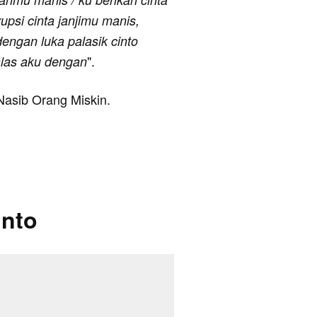
upsi cinta janjimu manis,
engan luka palasik cinto
".
balas aku dengan
 Nasib Orang Miskin.
into