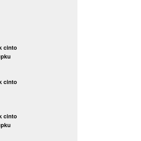
k cinto
upku
k cinto
k cinto
upku