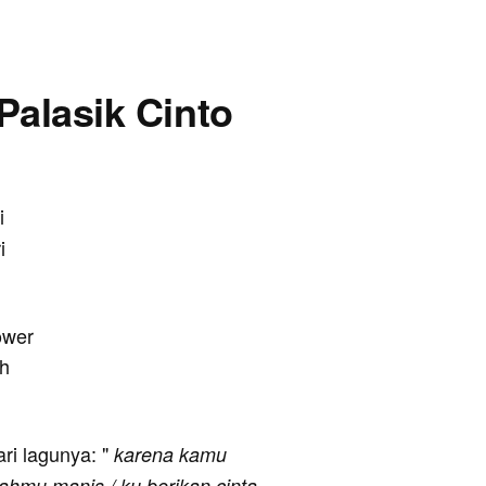
 Palasik Cinto
i
i
ower
eh
ari lagunya: "
karena kamu
ahmu manis / ku berikan cinta