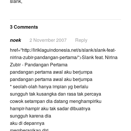
slank,
3 Comments
noek
2 November 2007
Reply
href=”http://liriklaguindonesia.net/s/slank/slank-feat-
nirina-zubir-pandangan-pertama/”>Slank feat. Nirina
Zubir - Pandangan Pertama
pandangan pertama awal aku berjumpa
pandangan pertama awal aku berjumpa
* seolah-olah hanya impian yg berlalu
sungguh tak kusangka dan rasa tak percaya
cowok setampan dia datang menghampiriku
hampir-hampir aku tak sadar dibuatnya
sungguh karena dia
aku di depannya
memberanikan diri