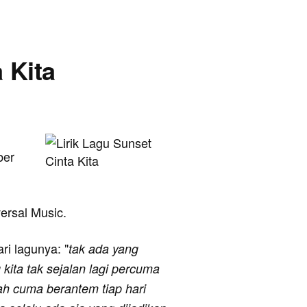
a Kita
ber
versal Music.
ari lagunya: "
tak ada yang
kita tak sejalan lagi percuma
ah cuma berantem tiap hari