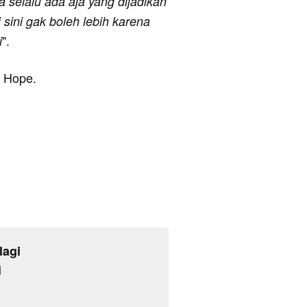
selalu ada aja yang dijadikan
 sini gak boleh lebih karena
".
i
I Hope.
a
lagi
i