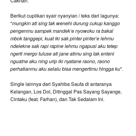
Caknan.
Berikut cuplikan syair nyanyian / teks dari lagunya:
"
mungkin ati sing tak wenehi durung cukup kanggo
pengenmu sampek mandek’e nyowoku ra bakal
mbok tanggepi, kuat iki sak pinter pinter’e lehmu
ndelekne sak rapi rapine lehmu ngapusi aku tetep
ngerti mergo tuluse ati jane atimu sing tak enteni
nguatne aku ning urip iki nyatane raono, raono
perhatianmu aku selalu bisa mengertimu hingga ku
".
Single lainnya dari Syahiba Saufa di antaranya
Kelangan, Los Dol, Ditinggal Pas Sayang Sayange,
Cintaku (feat. Farhan), dan Tak Sedalam Ini.