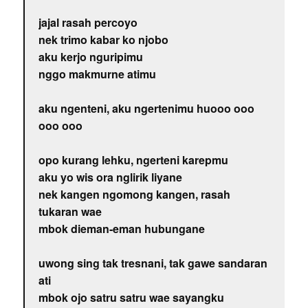
jajal rasah percoyo
nek trimo kabar ko njobo
aku kerjo nguripimu
nggo makmurne atimu
aku ngenteni, aku ngertenimu huooo ooo
ooo ooo
opo kurang lehku, ngerteni karepmu
aku yo wis ora nglirik liyane
nek kangen ngomong kangen, rasah
tukaran wae
mbok dieman-eman hubungane
uwong sing tak tresnani, tak gawe sandaran
ati
mbok ojo satru satru wae sayangku