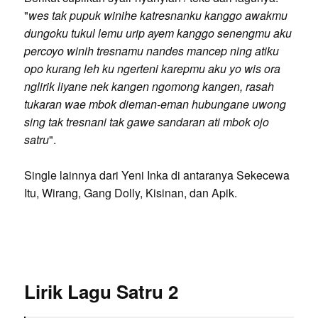
"
wes tak pupuk winihe katresnanku kanggo awakmu
dungoku tukul lemu urip ayem kanggo senengmu aku
percoyo winih tresnamu nandes mancep ning atiku
opo kurang leh ku ngerteni karepmu aku yo wis ora
nglirik liyane nek kangen ngomong kangen, rasah
tukaran wae mbok dieman-eman hubungane uwong
sing tak tresnani tak gawe sandaran ati mbok ojo
satru
".
Single lainnya dari Yeni Inka di antaranya Sekecewa
Itu, Wirang, Gang Dolly, Kisinan, dan Apik.
Lirik Lagu Satru 2