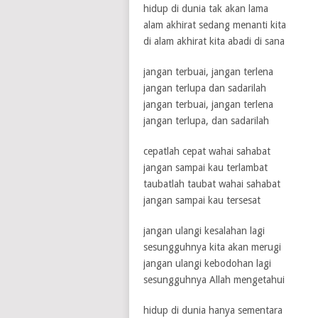
hidup di dunia tak akan lama
alam akhirat sedang menanti kita
1 / 5
2 / 5
3 / 5
4 / 5
5 / 5
di alam akhirat kita abadi di sana
jangan terbuai, jangan terlena
jangan terlupa dan sadarilah
jangan terbuai, jangan terlena
jangan terlupa, dan sadarilah
cepatlah cepat wahai sahabat
jangan sampai kau terlambat
taubatlah taubat wahai sahabat
jangan sampai kau tersesat
jangan ulangi kesalahan lagi
sesungguhnya kita akan merugi
jangan ulangi kebodohan lagi
sesungguhnya Allah mengetahui
hidup di dunia hanya sementara