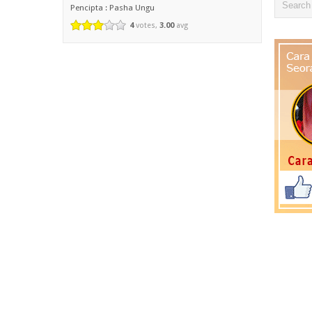
Pencipta : Pasha Ungu
4
votes,
3.00
avg