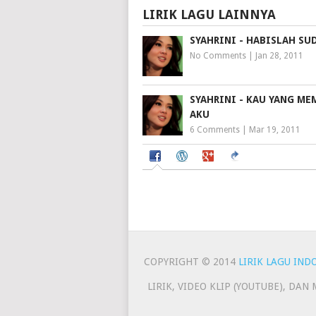
LIRIK LAGU LAINNYA
SYAHRINI - HABISLAH SU
No Comments
|
Jan 28, 2011
SYAHRINI - KAU YANG ME
AKU
6 Comments
|
Mar 19, 2011
COPYRIGHT © 2014
LIRIK LAGU IND
LIRIK, VIDEO KLIP (YOUTUBE), DA