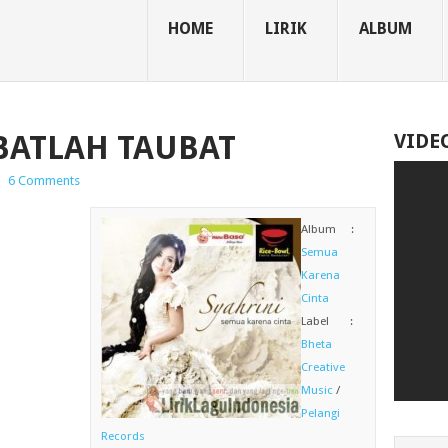
HOME
LIRIK
ALBUM
UBATLAH TAUBAT
VIDE
|
6 Comments
Album :
Semua
Karena
Cinta
Label :
Bheta
Creative
Music
/
Pelangi
Records