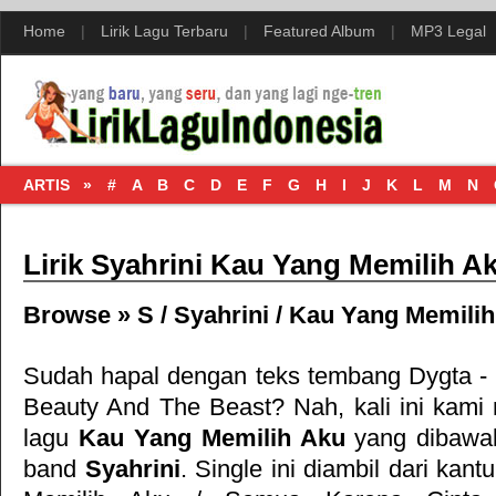
Home
|
Lirik Lagu Terbaru
|
Featured Album
|
MP3 Legal
ARTIS »
#
A
B
C
D
E
F
G
H
I
J
K
L
M
N
Lirik Syahrini Kau Yang Memilih A
Browse »
S
/
Syahrini
/
Kau Yang Memilih
Sudah hapal dengan teks tembang
Dygta -
Beauty And The Beast
? Nah, kali ini kami 
lagu
Kau Yang Memilih Aku
yang dibawak
band
Syahrini
. Single ini diambil dari kan