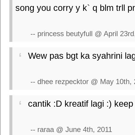
song you corry y k` q blm trll pnt
-- princess beutyfull @ April 23rd
Wew pas bgt ka syahrini la
-- dhee rezpecktor @ May 10th,
cantik :D kreatif lagi :) keep s
-- raraa @ June 4th, 2011