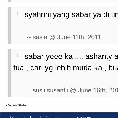
syahrini yang sabar ya di t
-- sasia @ June 11th, 2011
sabar yeee ka .... ashanty 
tua , cari yg lebih muda ka , bua
-- susii susantii @ June 16th, 20
«
Dygta - Shelia
Kanal Lirik