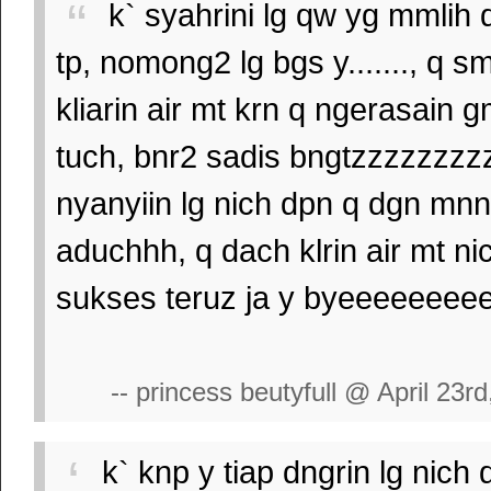
k` syahrini lg qw yg mmlih q
tp, nomong2 lg bgs y......., q s
kliarin air mt krn q ngerasain g
tuch, bnr2 sadis bngtzzzzzzzzz
nyanyiin lg nich dpn q dgn mnngi
aduchhh, q dach klrin air mt ni
sukses teruz ja y byeeeeeeee
-- princess beutyfull @ April 23rd
k` knp y tiap dngrin lg nich 