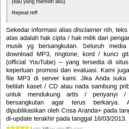
(kau yang memilih aku)
Repeat reff
Sekedar informasi alias
disclaimer
nih, teks
atas adalah hak cipta / hak milik dari pengar
musik yg bersangkutan. Seluruh media 
download MP3, ringtone, kord / kunci gita
(official YouTube) -- yang tersedia di situ
keperluan promosi dan evaluasi. Kami jug
file MP3 di server kami. Jika Anda suka 
belilah kaset / CD atau nada sambung pr
untuk mendukung artis / penyanyi 
bersangkutan agar terus berkarya. Ar
dipublikasikan oleh
Cosa Aranda+
pada tan
di-update terakhir pada tanggal 16/03/2013.
2
votes,
5.00
avg. rating (
97
% score)