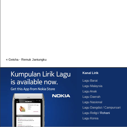
«
Geisha - Remuk Jantungku
Kanal Lirik
Lagu Barat
Lagu Malaysia
Lagu Anak
Lagu Daerah
Lagu Nasional
Lagu Dangdut / Campursari
Lagu Religi
/ Rohani
Lagu Korea