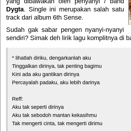
yang dibawakan oleh penyanyi / band
Dygta
. Single ini merupakan salah satu
track dari album
6th Sense
.
Sudah gak sabar pengen nyanyi-nyanyi
sendiri? Simak deh lirik lagu komplitnya di b
* lihatlah diriku, dengarkanlah aku
Tinggalkan dirinya, tak penting bagimu
Kini ada aku gantikan dirinya
Percayalah padaku, aku lebih darinya
*courtesy of LirikLaguIndonesia.Net
Reff:
Aku tak seperti dirinya
Aku tak sebodoh mantan kekasihmu
Tak mengerti cinta, tak mengerti dirimu