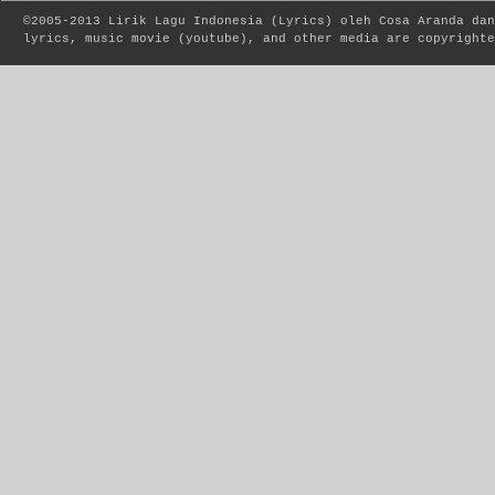
©2005-2013
Lirik Lagu Indonesia
(
Lyrics
) oleh Cosa Aranda dan
lyrics, music movie (youtube), and other media are copyrighte