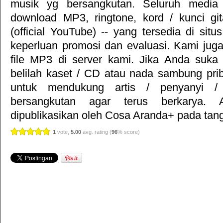
musik yg bersangkutan. Seluruh media 
download MP3, ringtone, kord / kunci gita
(official YouTube) -- yang tersedia di situ
keperluan promosi dan evaluasi. Kami jug
file MP3 di server kami. Jika Anda suka 
belilah kaset / CD atau nada sambung pr
untuk mendukung artis / penyanyi 
bersangkutan agar terus berkarya. Ar
dipublikasikan oleh
Cosa Aranda+
pada tang
1
vote,
5.00
avg. rating (
96
% score)