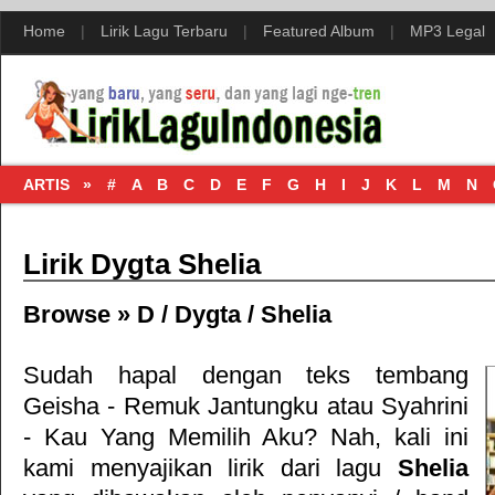
Home
|
Lirik Lagu Terbaru
|
Featured Album
|
MP3 Legal
ARTIS »
#
A
B
C
D
E
F
G
H
I
J
K
L
M
N
Lirik Dygta Shelia
Browse »
D
/
Dygta
/
Shelia
Sudah hapal dengan teks tembang
Geisha - Remuk Jantungku
atau
Syahrini
- Kau Yang Memilih Aku
? Nah, kali ini
kami menyajikan lirik dari lagu
Shelia