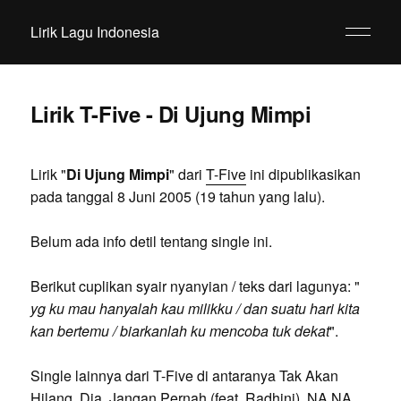
Lirik Lagu Indonesia
Lirik T-Five - Di Ujung Mimpi
Lirik "
Di Ujung Mimpi
" dari
T-Five
ini dipublikasikan
pada tanggal 8 Juni 2005 (19 tahun yang lalu).
Belum ada info detil tentang single ini.
Berikut cuplikan syair nyanyian / teks dari lagunya: "
yg ku mau hanyalah kau milikku / dan suatu hari kita
kan bertemu / biarkanlah ku mencoba tuk dekat
".
Single lainnya dari T-Five di antaranya Tak Akan
Hilang, Dia, Jangan Pernah (feat. Radhini), NA NA