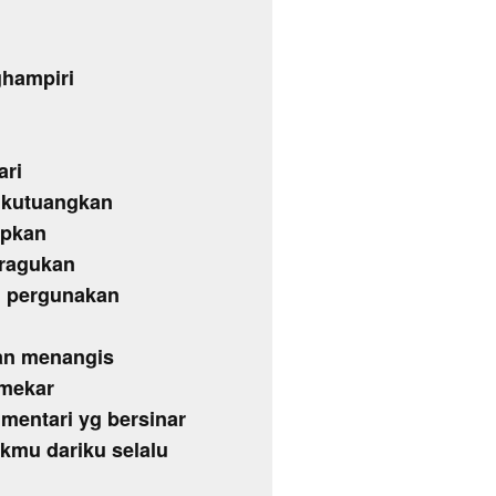
ghampiri
ari
 kutuangkan
apkan
eragukan
u pergunakan
dan menangis
 mekar
mentari yg bersinar
ukmu dariku selalu