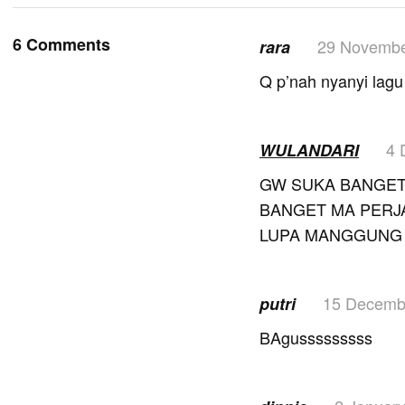
6 Comments
29 Novembe
rara
Q p’nah nyanyi lagu
4 
WULANDARI
GW SUKA BANGET 
BANGET MA PERJ
LUPA MANGGUNG D
15 Decemb
putri
BAgusssssssss