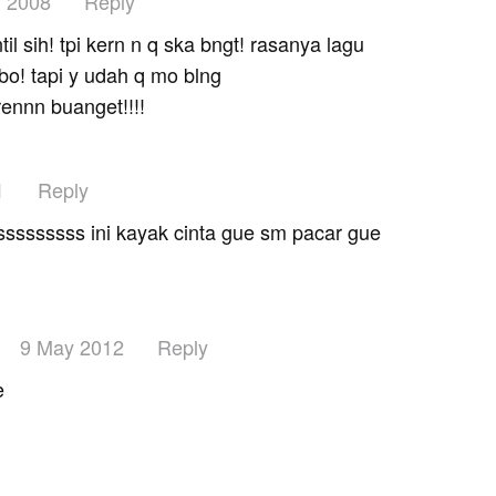
y 2008
Reply
il sih! tpi kern n q ska bngt! rasanya lagu
o! tapi y udah q mo blng
ennn buanget!!!!
1
Reply
ssssssss ini kayak cinta gue sm pacar gue
9 May 2012
Reply
e