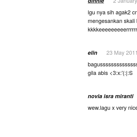
2 Januar
dinnie
lgu nya sih agak2 cnt
mengesankan skali b
kkkkeeeeeeeeerrrrrr
23 May 201
elin
bagussssssssssssss
gila abis <3:x:'(:|:S
novia isra miranti
wew.lagu x very nic