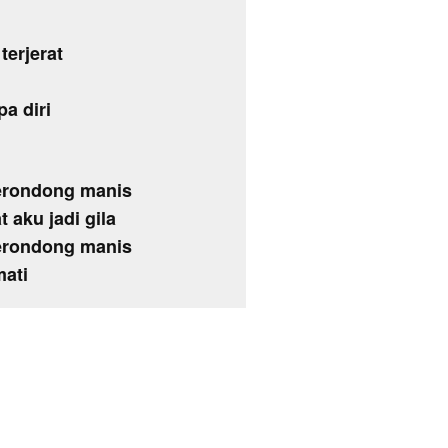
terjerat
a diri
berondong manis
 aku jadi gila
berondong manis
mati