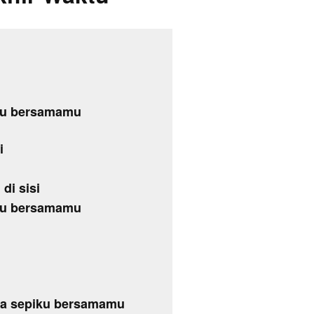
piku bersamamu
i
di sisi
piku bersamamu
mua sepiku bersamamu