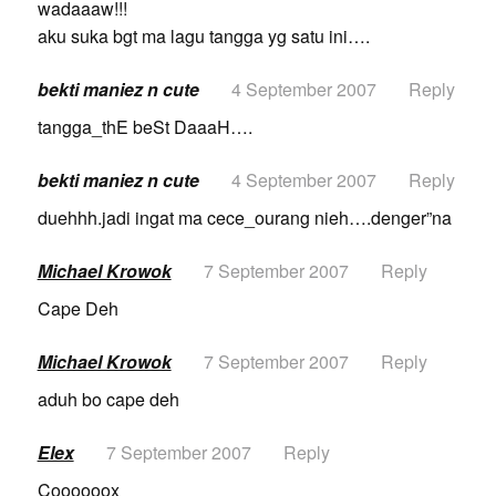
wadaaaw!!!
aku suka bgt ma lagu tangga yg satu ini….
bekti maniez n cute
4 September 2007
Reply
tangga_thE beSt DaaaH….
bekti maniez n cute
4 September 2007
Reply
duehhh.jadi ingat ma cece_ourang nieh….denger”na
Michael Krowok
7 September 2007
Reply
Cape Deh
Michael Krowok
7 September 2007
Reply
aduh bo cape deh
Elex
7 September 2007
Reply
Coooooox