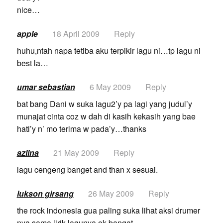
nice…
apple
18 April 2009
Reply
huhu,ntah napa tetiba aku terpikir lagu ni…tp lagu ni
best la…
umar sebastian
6 May 2009
Reply
bat bang Dani w suka lagu2’y pa lagi yang judul’y
munajat cinta coz w dah di kasih kekasih yang bae
hati’y n’ mo terima w pada’y…thanks
azlina
21 May 2009
Reply
lagu cengeng banget and than x sesuai.
lukson girsang
26 May 2009
Reply
the rock indonesia gua paling suka lihat aksi drumer
nya sama lirik lagunya ok bangat