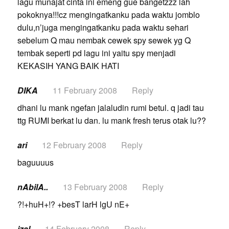
lagu munajat cinta ini emeng gue bangetzzz lah
pokoknya!!!cz mengingatkanku pada waktu jomblo
dulu,n’juga mengingatkanku pada waktu sehari
sebelum Q mau nembak cewek spy sewek yg Q
tembak seperti pd lagu ini yaitu spy menjadi
KEKASIH YANG BAIK HATI
DIKA
11 February 2008
Reply
dhani lu mank ngefan jalaludin rumi betul. q jadi tau
ttg RUMI berkat lu dan. lu mank fresh terus otak lu??
ari
12 February 2008
Reply
baguuuus
nAbilA..
13 February 2008
Reply
?!+huH+!? +besT larH lgU nE+
izal
14 February 2008
Reply