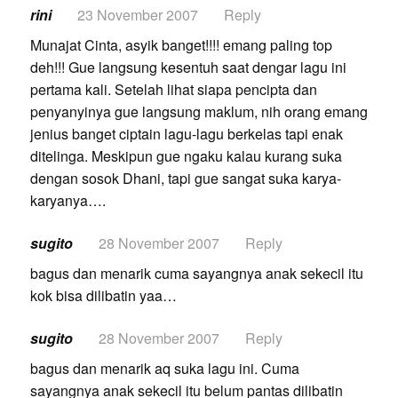
rini
23 November 2007
Reply
Munajat Cinta, asyik banget!!!! emang paling top
deh!!! Gue langsung kesentuh saat dengar lagu ini
pertama kali. Setelah lihat siapa pencipta dan
penyanyinya gue langsung maklum, nih orang emang
jenius banget ciptain lagu-lagu berkelas tapi enak
ditelinga. Meskipun gue ngaku kalau kurang suka
dengan sosok Dhani, tapi gue sangat suka karya-
karyanya….
sugito
28 November 2007
Reply
bagus dan menarik cuma sayangnya anak sekecil itu
kok bisa dilibatin yaa…
sugito
28 November 2007
Reply
bagus dan menarik aq suka lagu ini. Cuma
sayangnya anak sekecil itu belum pantas dilibatin