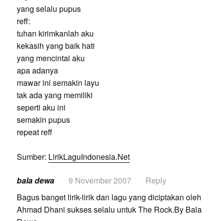
yang selalu pupus
reff:
tuhan kirimkanlah aku
kekasih yang baik hati
yang mencintai aku
apa adanya
mawar ini semakin layu
tak ada yang memiliki
seperti aku ini
semakin pupus
repeat reff
Sumber:
LirikLaguIndonesia.Net
bala dewa
9 November 2007
Reply
Bagus banget lirik-lirik dan lagu yang diciptakan oleh
Ahmad Dhani sukses selalu untuk The Rock.By Bala