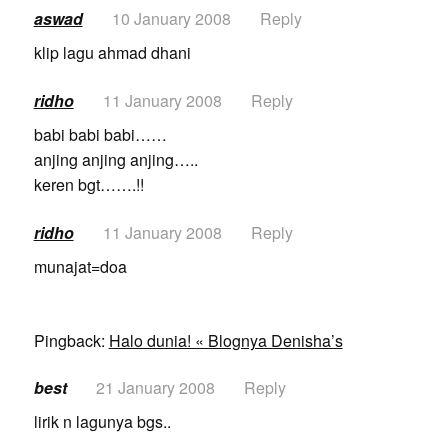
aswad
10 January 2008
Reply
klip lagu ahmad dhani
ridho
11 January 2008
Reply
babi babi babi……
anjing anjing anjing…..
keren bgt…….!!
ridho
11 January 2008
Reply
munajat=doa
Pingback:
Halo dunia! « Blognya Denisha’s
best
21 January 2008
Reply
lirik n lagunya bgs..