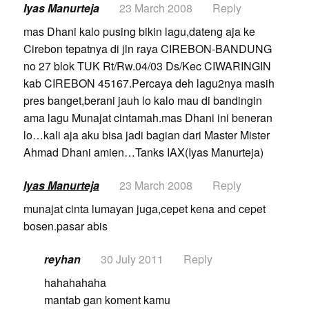
Iyas Manurteja
23 March 2008
Reply
mas Dhani kalo pusing bikin lagu,dateng aja ke
Cirebon tepatnya di jln raya CIREBON-BANDUNG
no 27 blok TUK Rt/Rw.04/03 Ds/Kec CIWARINGIN
kab CIREBON 45167.Percaya deh lagu2nya masih
pres banget,berani jauh lo kalo mau di bandingin
ama lagu Munajat cintamah.mas Dhani ini beneran
lo…kali aja aku bisa jadi bagian dari Master Mister
Ahmad Dhani amien…Tanks IAX(Iyas Manurteja)
Iyas Manurteja
23 March 2008
Reply
munajat cinta lumayan juga,cepet kena and cepet
bosen.pasar abis
reyhan
30 July 2011
Reply
hahahahaha
mantab gan koment kamu