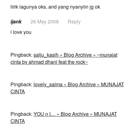
lirik lagunya oks, and yang nyanyiin jg ok
ijank
26 May 2008
Reply
i love you
Pingback:
salju_kasih » Blog Archive » ~munajat
cinta by ahmad dhani feat the rock~
Pingback:
lovely_salma » Blog Archive » MUNAJAT
CINTA
Pingback:
YOU n I… » Blog Archive » MUNAJAT
CINTA