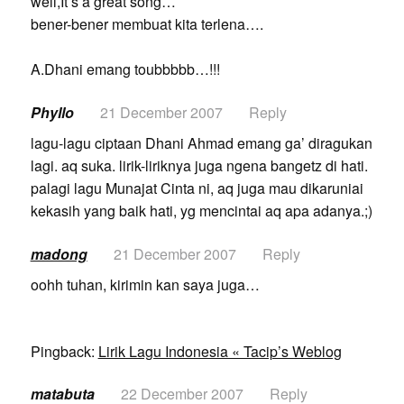
well,It’s a great song…
bener-bener membuat kita terlena….
A.Dhani emang toubbbbb…!!!
Phyllo
21 December 2007
Reply
lagu-lagu ciptaan Dhani Ahmad emang ga’ diragukan
lagi. aq suka. lirik-liriknya juga ngena bangetz di hati.
palagi lagu Munajat Cinta ni, aq juga mau dikaruniai
kekasih yang baik hati, yg mencintai aq apa adanya.;)
madong
21 December 2007
Reply
oohh tuhan, kirimin kan saya juga…
Pingback:
Lirik Lagu Indonesia « Tacip’s Weblog
matabuta
22 December 2007
Reply