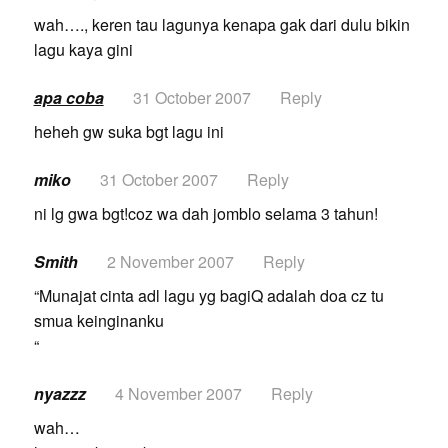
wah…., keren tau lagunya kenapa gak dari dulu bikin
lagu kaya gini
apa coba
31 October 2007
Reply
heheh gw suka bgt lagu ini
miko
31 October 2007
Reply
ni lg gwa bgt!coz wa dah jomblo selama 3 tahun!
Smith
2 November 2007
Reply
“Munajat cinta adl lagu yg bagiQ adalah doa cz tu
smua keinginanku
“
nyazzz
4 November 2007
Reply
wah…