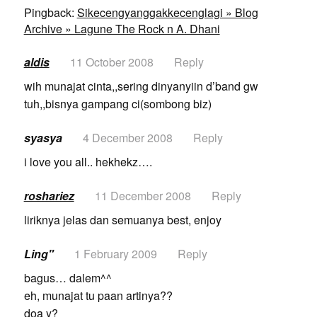
Pingback:
Sikecengyanggakkecenglagi » Blog
Archive » Lagune The Rock n A. Dhani
aldis
11 October 2008
Reply
wih munajat cinta,,sering dinyanyiin d’band gw
tuh,,bisnya gampang ci(sombong biz)
syasya
4 December 2008
Reply
i love you all.. hekhekz….
roshariez
11 December 2008
Reply
liriknya jelas dan semuanya best, enjoy
Ling"
1 February 2009
Reply
bagus… dalem^^
eh, munajat tu paan artinya??
doa y?