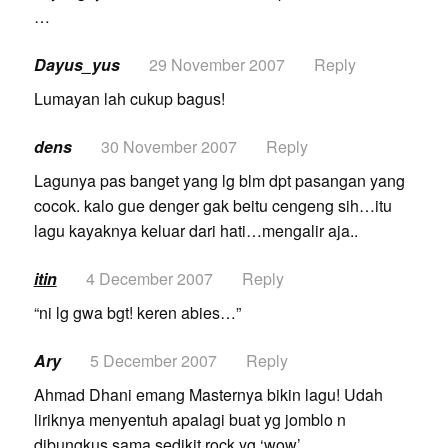
…
Dayus_yus
29 November 2007
Reply
Lumayan lah cukup bagus!
dens
30 November 2007
Reply
Lagunya pas banget yang lg blm dpt pasangan yang
cocok. kalo gue denger gak beitu cengeng sih…itu
lagu kayaknya keluar dari hati…mengalir aja..
itin
4 December 2007
Reply
“ni lg gwa bgt! keren abies…”
Ary
5 December 2007
Reply
Ahmad Dhani emang Masternya bikin lagu! Udah
liriknya menyentuh apalagi buat yg jomblo n
dibungkus sama sedikit rock yg ‘wow’