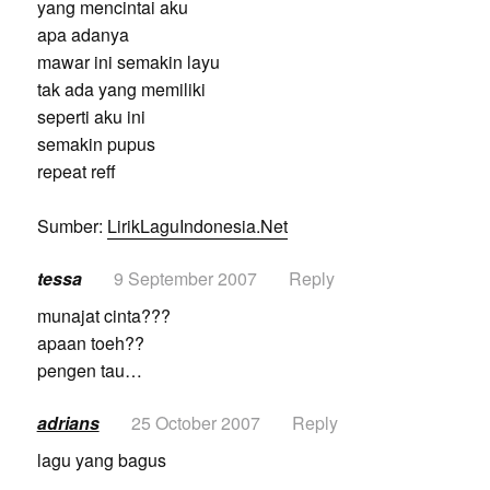
yang mencintai aku
apa adanya
mawar ini semakin layu
tak ada yang memiliki
seperti aku ini
semakin pupus
repeat reff
Sumber:
LirikLaguIndonesia.Net
tessa
9 September 2007
Reply
munajat cinta???
apaan toeh??
pengen tau…
adrians
25 October 2007
Reply
lagu yang bagus