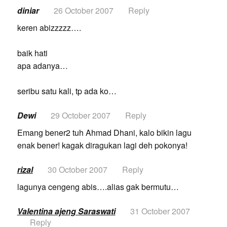
diniar
26 October 2007
Reply
keren abizzzzz….
baik hati
apa adanya…
seribu satu kali, tp ada ko…
Dewi
29 October 2007
Reply
Emang bener2 tuh Ahmad Dhani, kalo bikin lagu
enak bener! kagak diragukan lagi deh pokonya!
rizal
30 October 2007
Reply
lagunya cengeng abis….alias gak bermutu…
Valentina ajeng Saraswati
31 October 2007
Reply