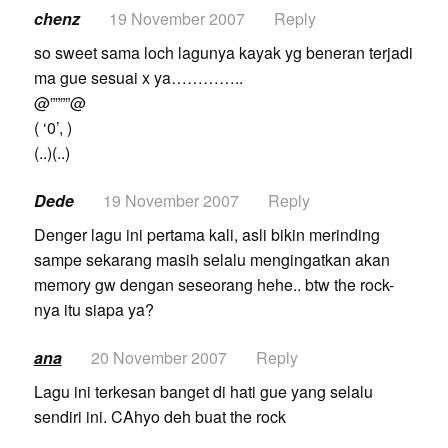
chenz
19 November 2007
Reply
so sweet sama loch lagunya kayak yg beneran terjadi
ma gue sesuai x ya…………..
@””””@
( ‘0’, )
(..)(..)
Dede
19 November 2007
Reply
Denger lagu ini pertama kali, asli bikin merinding
sampe sekarang masih selalu mengingatkan akan
memory gw dengan seseorang hehe.. btw the rock-
nya itu siapa ya?
ana
20 November 2007
Reply
Lagu ini terkesan banget di hati gue yang selalu
sendiri ini. CAhyo deh buat the rock