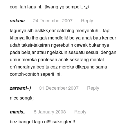
cool lah lagu ni.. jiwang yg sempoi.. 🙂
sukma
24 December 2007
Reply
lagunya sih asikkk,ear catching menyentuh…tapi
klipnya itu lho gak mendidik! bo ya anak bau kencur
udah taksir-taksiran ngerebutin cewek bukannya
pada belajar atau ngelakuin sesuatu sesuai dengan
umur mereka.pantesan anak sekarang mental
en’moralnya begitu coz mereka dikepung sama
contoh-contoh seperti ini.
zarwani=)
31 December 2007
Reply
nice song!(:
manis..
5 January 2008
Reply
bez banget lagu ni!!! suke gler!!!