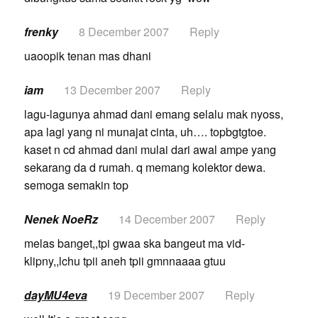
frenky
8 December 2007
Reply
uaoopik tenan mas dhani
iam
13 December 2007
Reply
lagu-lagunya ahmad dani emang selalu mak nyoss,
apa lagi yang ni munajat cinta, uh…. topbgtgtoe.
kaset n cd ahmad dani mulai dari awal ampe yang
sekarang da d rumah. q memang kolektor dewa.
semoga semakin top
Nenek NoeRz
14 December 2007
Reply
melas banget,,tpi gwaa ska bangeut ma vid-
klipny,,lchu tpii aneh tpii gmnnaaaa gtuu
dayMU4eva
19 December 2007
Reply