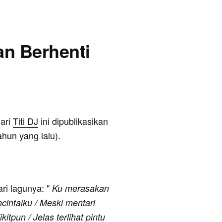
gan Berhenti
dari
Titi DJ
ini dipublikasikan
hun yang lalu).
ari lagunya: "
Ku merasakan
intaiku / Meski mentari
itpun / Jelas terlihat pintu