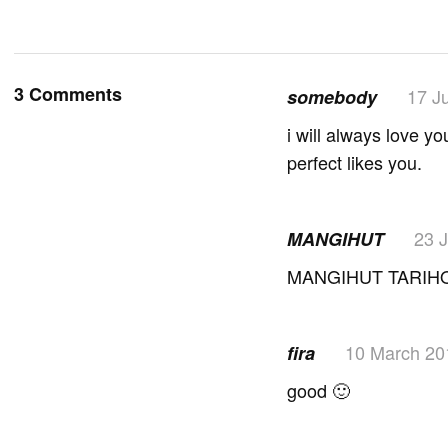
3 Comments
17 J
somebody
i will always love y
perfect likes you.
23 J
MANGIHUT
MANGIHUT TARIH
10 March 20
fira
good 🙂