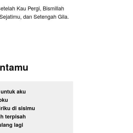
etelah Kau Pergi, Bismillah
Sejatimu, dan Setengah Gila.
intamu
 untuk aku
upku
riku di sisimu
h terpisah
lang lagi