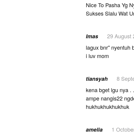
Nice To Pasha Yg 
Sukses Slalu Wat 
29 August 
Imas
lagux bnr'' nyentuh
i luv mom
8 Sept
tiansyah
kena bget lgu nya . . 
ampe nangis22 ngden
hukhukhukhukhuk
1 Octobe
amelia