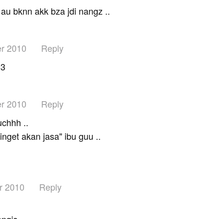
 au bknn akk bza jdi nangz ..
r 2010
Reply
<3
r 2010
Reply
chhh ..
inget akan jasa" ibu guu ..
…
r 2010
Reply