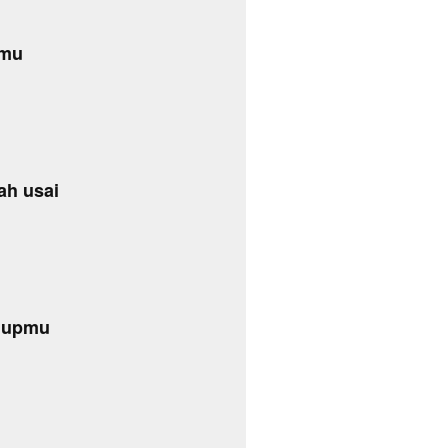
imu
ah usai
dupmu