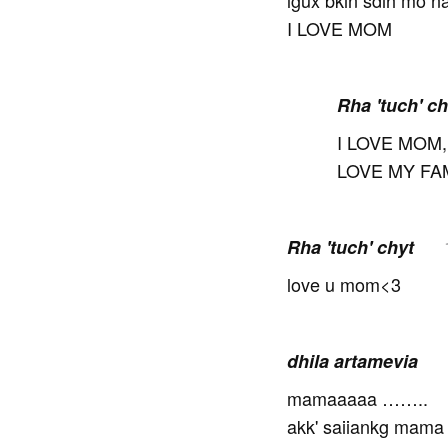
lgux bkin sdih mo
I LOVE MOM
Rha 'tuch' c
I LOVE MOM,
LOVE MY F
Rha 'tuch' chyt
love u mom<3
dhila artamevia
mamaaaaa ……..
akk' saiiankg mama