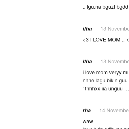
.. lgu.na bguzt bgdd
13 Novembe
ifha
<3 I LOVE MOM .. 
13 Novembe
ifha
i love mom veryy mu
nhhe lagu bikin guu 
' thhhxx iia unguu 
14 Novembe
rha
waw…