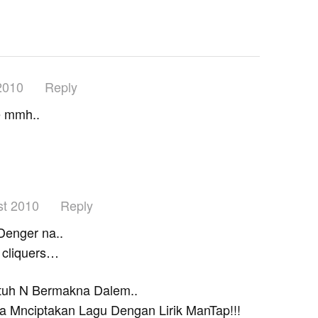
2010
Reply
e mmh..
st 2010
Reply
Denger na..
p cliquers…
tuh N Bermakna Dalem..
a Mnciptakan Lagu Dengan Lirik ManTap!!!