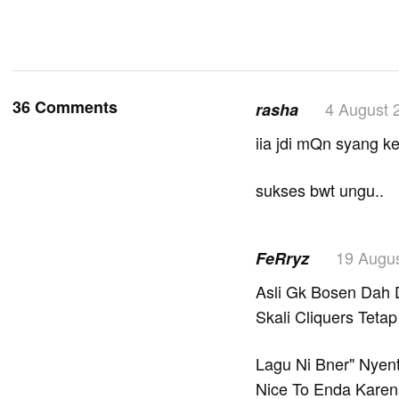
36 Comments
4 August 
rasha
iia jdi mQn syang k
sukses bwt ungu..
19 Augu
FeRryz
Asli Gk Bosen Dah 
Skali Cliquers Teta
Lagu Ni Bner" Nyen
Nice To Enda Karen