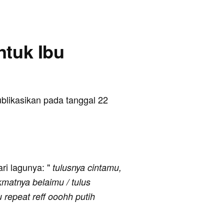
ntuk Ibu
ublikasikan pada tanggal 22
ari lagunya: "
tulusnya cintamu,
kmatnya belaimu / tulus
repeat reff ooohh putih