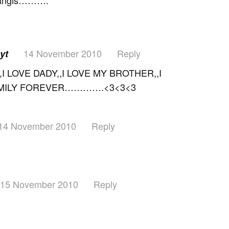
 nangis……….
14 November 2010
Reply
hyt
,I LOVE DADY,,I LOVE MY BROTHER,,I
AMILY FOREVER………….<3<3<3
14 November 2010
Reply
15 November 2010
Reply