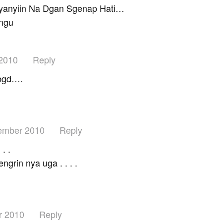
Nyanyiin Na Dgan Sgenap Hati…
Ungu
2010
Reply
 bgd….
ember 2010
Reply
. .
grin nya uga . . . .
r 2010
Reply