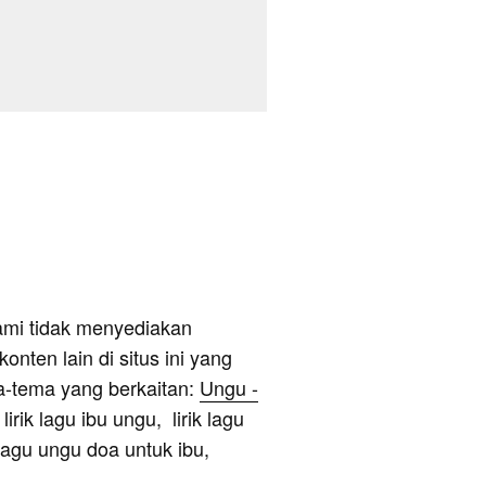
ami tidak menyediakan
onten lain di situs ini yang
a-tema yang berkaitan:
Ungu -
 lirik lagu ibu ungu, lirik lagu
k lagu ungu doa untuk ibu,