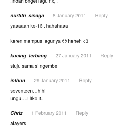
.indah bnget lagu nx, .
nurfitri_sinaga
8 January 2011
Reply
yaaaaah ke-16 . hahahaaa
keren mampus lagunya 🙂 heheh <3
kucing_terbang
27 January 2011
Reply
stuju sama si ngembel
inthun
29 January 2011
Reply
seventeen…hihi
ungu….i like it..
Chriz
1 February 2011
Reply
alayers