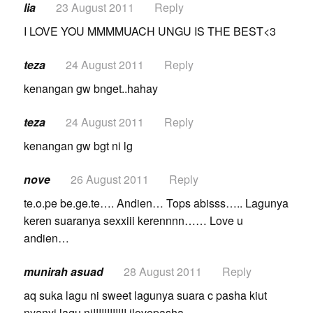
lia
23 August 2011
Reply
I LOVE YOU MMMMUACH UNGU IS THE BEST<3
teza
24 August 2011
Reply
kenangan gw bnget..hahay
teza
24 August 2011
Reply
kenangan gw bgt ni lg
nove
26 August 2011
Reply
te.o.pe be.ge.te…. Andien… Tops abisss….. Lagunya
keren suaranya sexxiii kerennnn…… Love u
andien…
munirah asuad
28 August 2011
Reply
aq suka lagu ni sweet lagunya suara c pasha kiut
nyanyi lagu ni!!!!!!!!!!!! ilovepasha