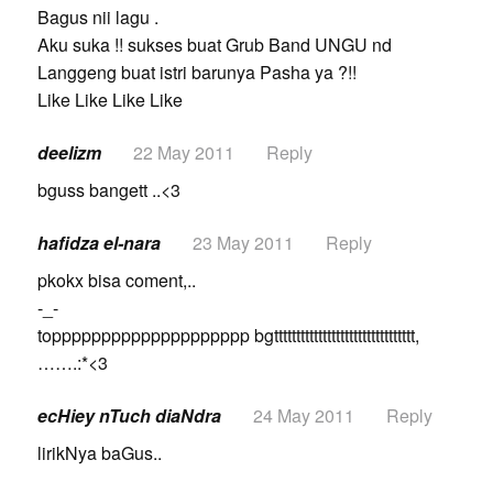
Bagus nii lagu .
Aku suka !! sukses buat Grub Band UNGU nd
Langgeng buat istri barunya Pasha ya ?!!
Like Like Like Like
deelizm
22 May 2011
Reply
bguss bangett ..<3
hafidza el-nara
23 May 2011
Reply
pkokx bisa coment,..
-_-
topppppppppppppppppppp bgtttttttttttttttttttttttttttttttt,
…….:*<3
ecHiey nTuch diaNdra
24 May 2011
Reply
lirikNya baGus..