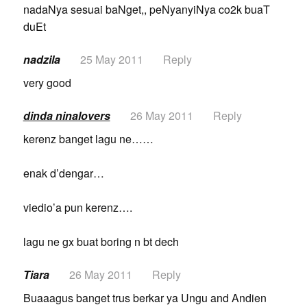
nadaNya sesuai baNget,, peNyanyiNya co2k buaT
duEt
nadzila
25 May 2011
Reply
very good
dinda ninalovers
26 May 2011
Reply
kerenz banget lagu ne……
enak d’dengar…
viedio’a pun kerenz….
lagu ne gx buat boring n bt dech
Tiara
26 May 2011
Reply
Buaaagus banget trus berkar ya Ungu and Andien