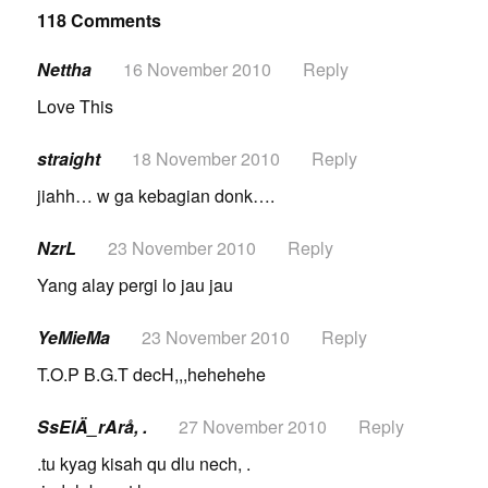
118 Comments
Nettha
16 November 2010
Reply
Love This
straight
18 November 2010
Reply
jiahh… w ga kebagian donk….
NzrL
23 November 2010
Reply
Yang alay pergi lo jau jau
YeMieMa
23 November 2010
Reply
T.O.P B.G.T decH,,,hehehehe
SsElÄ_rArå, .
27 November 2010
Reply
.tu kyag kisah qu dlu nech, .