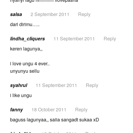
salsa
2 September 2011
Reply
dari dirimu…..
lindha_cliquers
11 September 2011
Reply
keren lagunya,,
i love ungu 4 ever..
unyunyu sellu
syahrul
11 September 2011
Reply
i like ungu
fanny
18 October 2011
Reply
baguss lagunyaa,, saiia sangadt sukaa xD