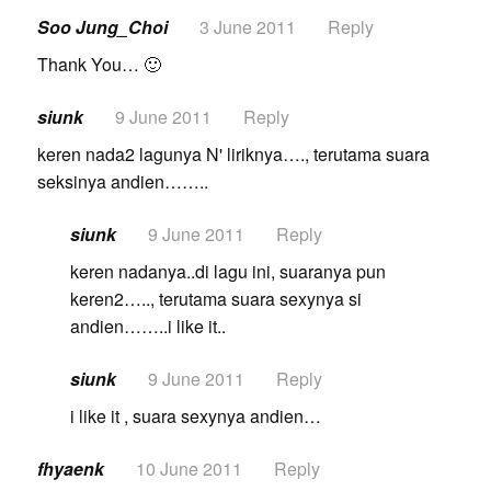
Soo Jung_Choi
3 June 2011
Reply
Thank You… 🙂
siunk
9 June 2011
Reply
keren nada2 lagunya N' liriknya…., terutama suara
seksinya andien……..
siunk
9 June 2011
Reply
keren nadanya..di lagu ini, suaranya pun
keren2….., terutama suara sexynya si
andien……..i like it..
siunk
9 June 2011
Reply
i like it , suara sexynya andien…
fhyaenk
10 June 2011
Reply