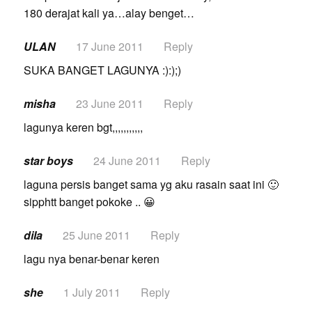
180 derajat kali ya…alay benget…
ULAN
17 June 2011
Reply
SUKA BANGET LAGUNYA :):);)
misha
23 June 2011
Reply
lagunya keren bgt,,,,,,,,,,,
star boys
24 June 2011
Reply
laguna persis banget sama yg aku rasain saat ini 🙂
sipphtt banget pokoke .. 😀
dila
25 June 2011
Reply
lagu nya benar-benar keren
she
1 July 2011
Reply