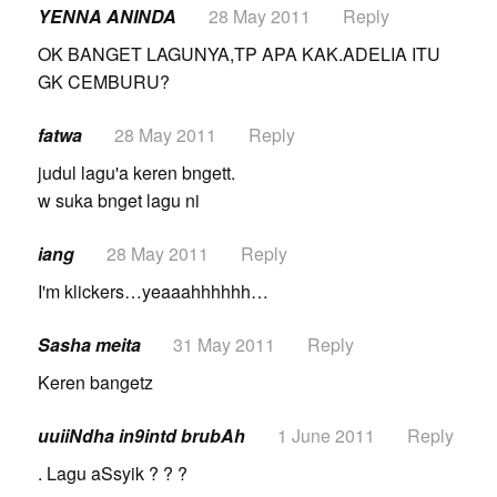
YENNA ANINDA
28 May 2011
Reply
OK BANGET LAGUNYA,TP APA KAK.ADELIA ITU
GK CEMBURU?
fatwa
28 May 2011
Reply
judul lagu'a keren bngett.
w suka bnget lagu ni
iang
28 May 2011
Reply
I'm klickers…yeaaahhhhhh…
Sasha meita
31 May 2011
Reply
Keren bangetz
uuiiNdha in9intd brubAh
1 June 2011
Reply
. Lagu aSsyik ? ? ?