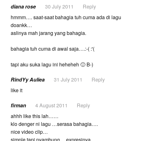
diana rose
30 July 2011
Reply
hmmm…. saat-saat bahagia tuh cuma ada di lagu
doankk…
aslinya mah jarang yang bahagia.
bahagia tuh cuma di awal saja….:-( :'(
tapi aku suka lagu ini heheheh 🙂 B-)
RindYy Auliea
31 July 2011
Reply
like it
firman
4 August 2011
Reply
ahhh like this lah……
klo denger ni lagu …serasa bahagia….
nice video clip…
simple tapi nyambung… expresinya