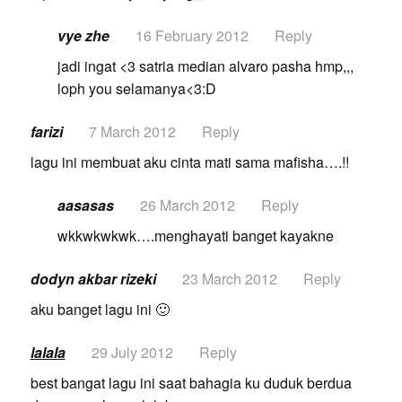
vye zhe
16 February 2012
Reply
jadi ingat <3 satria median alvaro pasha hmp,,,
loph you selamanya<3:D
farizi
7 March 2012
Reply
lagu ini membuat aku cinta mati sama mafisha….!!
aasasas
26 March 2012
Reply
wkkwkwkwk….menghayati banget kayakne
dodyn akbar rizeki
23 March 2012
Reply
aku banget lagu ini 🙂
lalala
29 July 2012
Reply
best bangat lagu ini saat bahagia ku duduk berdua