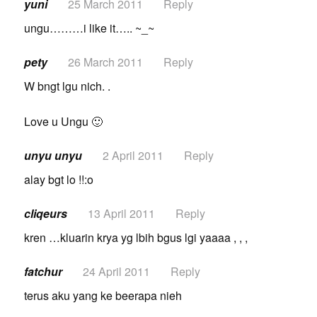
yuni
25 March 2011
Reply
ungu………i like it….. ~_~
pety
26 March 2011
Reply
W bngt lgu nich. .
Love u Ungu 🙂
unyu unyu
2 April 2011
Reply
alay bgt lo !!:o
cliqeurs
13 April 2011
Reply
kren …kluarin krya yg lbih bgus lgi yaaaa , , ,
fatchur
24 April 2011
Reply
terus aku yang ke beerapa nieh