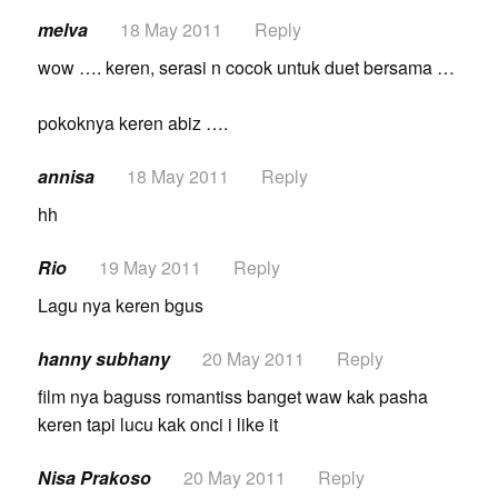
melva
18 May 2011
Reply
wow …. keren, serasi n cocok untuk duet bersama …
pokoknya keren abiz ….
annisa
18 May 2011
Reply
hh
Rio
19 May 2011
Reply
Lagu nya keren bgus
hanny subhany
20 May 2011
Reply
film nya baguss romantiss banget waw kak pasha
keren tapi lucu kak onci i like it
Nisa Prakoso
20 May 2011
Reply