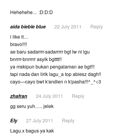
Hehehehe… :D:D:D
aida bieble blue
22 July 2011
Reply
i like it…
bravo!!!!
ae baru sadarrrr-sadarrrrr bgt lw ni lgu
bnrrrr-bnrrrrr asyik bgtttt!!
ya mskipun bukan pengalaman ae bgt!!!
tapi nada dan lirik lagu_a top abiesz dagh!!
cayo—cayo bwt k'andien n k'pasha!!!^_^<3
zhafran
24 July 2011
Reply
gg seru yuh….. jelek
Ely
27 July 2011
Reply
Lagu.x bagus ya kak