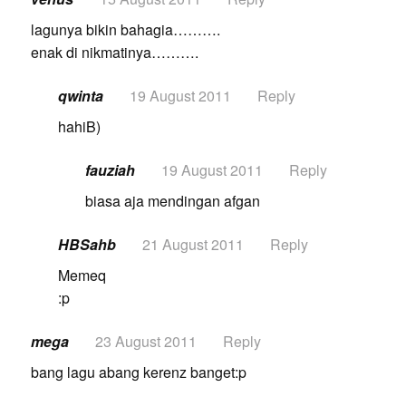
lagunya bikin bahagia……….
enak di nikmatinya……….
qwinta
19 August 2011
Reply
hahiB)
fauziah
19 August 2011
Reply
biasa aja mendingan afgan
HBSahb
21 August 2011
Reply
Memeq
:p
mega
23 August 2011
Reply
bang lagu abang kerenz banget:p