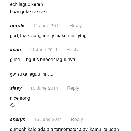
ech lagux keren
buangetzzzzzzzzz……………………….
norule
11 June 2011
Reply
god, thats song really make me flying
intan
11 June 2011
Reply
gilee… bguus bneeer laguunya…
gw suka laguu ini…..
sissy
15 June 2011
Reply
nice song
😉
sheryn
15 June 2011
Reply
sumpah kalo ada aja termometer alay, kamu itu udah