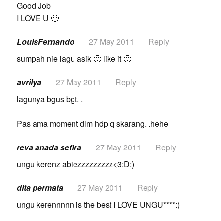
Good Job
I LOVE U 🙂
LouisFernando
27 May 2011
Reply
sumpah nie lagu asik 🙂 like it 🙂
avrilya
27 May 2011
Reply
lagunya bgus bgt. .
Pas ama moment dlm hdp q skarang. .hehe
reva anada sefira
27 May 2011
Reply
ungu kerenz abiezzzzzzzzz<3:D:)
dita permata
27 May 2011
Reply
ungu kerennnnn is the best I LOVE UNGU****:)