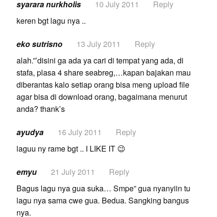
syarara nurkholis
10 July 2011
Reply
keren bgt lagu nya ..
eko sutrisno
13 July 2011
Reply
alah.”’disini ga ada ya cari di tempat yang ada, di
stafa, plasa 4 share seabreg,…kapan bajakan mau
diberantas kalo setiap orang bisa meng upload file
agar bisa di download orang, bagaimana menurut
anda? thank’s
ayudya
16 July 2011
Reply
laguu ny rame bgt .. I LIKE IT 😉
emyu
21 July 2011
Reply
Bagus lagu nya gua suka… Smpe” gua nyanyiin tu
lagu nya sama cwe gua. Bedua. Sangking bangus
nya.