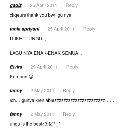
gadiz
25 April 2011
Reply
cliqeurs thank you bwt lgu nya
tania apriyani
25 April 2011
Reply
I LIKE IT UNGU ,,
LAGU NYA ENAK-ENAK SEMUA ..
Elvira
29 April 2011
Reply
Kerennn 😀
fanny
2 May 2011
Reply
ich…lgunya kren abiezzzzzzzzzzzzzzzzzzzzzz……
fanny
2 May 2011
Reply
ungu is the best<3:$:)^_^