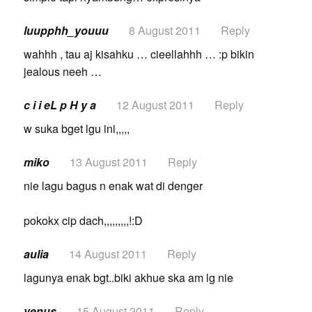
luupphh_youuu
8 August 2011
Reply
wahhh , tau aj kisahku … cieellahhh … :p bikin
jealous neeh …
c i i eL p H y a
12 August 2011
Reply
w suka bget lgu ini,,,,,
miko
13 August 2011
Reply
nie lagu bagus n enak wat di denger
pokokx cip dach,,,,,,,,,!:D
aulia
14 August 2011
Reply
lagunya enak bgt..biki akhue ska am lg nie
venus
15 August 2011
Reply