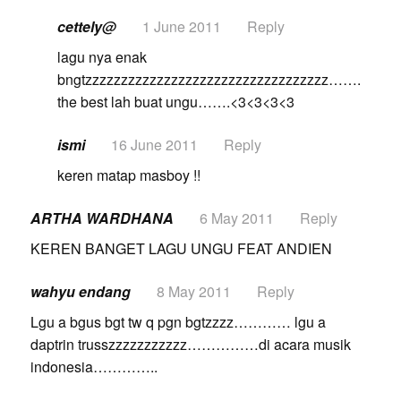
cettely@
1 June 2011
Reply
lagu nya enak
bngtzzzzzzzzzzzzzzzzzzzzzzzzzzzzzzzzzz…….
the best lah buat ungu…….<3<3<3<3
ismi
16 June 2011
Reply
keren matap masboy !!
ARTHA WARDHANA
6 May 2011
Reply
KEREN BANGET LAGU UNGU FEAT ANDIEN
wahyu endang
8 May 2011
Reply
Lgu a bgus bgt tw q pgn bgtzzzz………… lgu a
daptrin trusszzzzzzzzzzz……………di acara musik
indonesia…………..