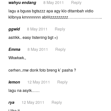
wahyu endang
8 May 2011
Reply
lagu a bguss bgtszzz apa agy klo ditambah vidio
klibnya krnnnnnnn abiiiizzzzzzzzz……………………..
ggwid
8 May 2011
Reply
asiiikk.. easy listening bgt =)
Emma
8 May 2011
Reply
Wkwkwk.,
cerhen..mw donk foto breng k’ pasha ?
lemon
12 May 2011
Reply
lagu na asyik……
rya
12 May 2011
Reply
i like it,,,