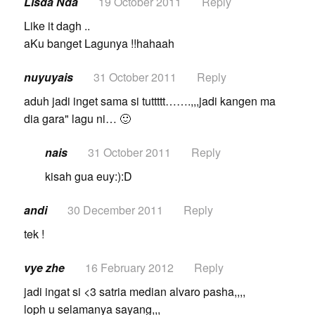
Lisda Nda
19 October 2011
Reply
Like it dagh ..
aKu banget Lagunya !!hahaah
nuyuyais
31 October 2011
Reply
aduh jadi inget sama si tuttttt…….,,,jadi kangen ma
dia gara" lagu ni… 🙂
nais
31 October 2011
Reply
kisah gua euy:):D
andi
30 December 2011
Reply
tek !
vye zhe
16 February 2012
Reply
jadi ingat si <3 satria median alvaro pasha,,,,
loph u selamanya sayang,,,