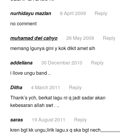
nurhidayu mazlan
8 April 2009
Reply
no comment
muhamad dwi cahyo
26 May 2009
Reply
memang lgunya gini y kok dikit amet sih
addeliana
30 December 2010
Reply
i llove ungu band ..
Ditha
4 March 2011
Reply
Thank’s ych, berkat lagu ni q jadi sadar akan
kebesaran allah swt . ..
saras
19 August 2011
Reply
kren bgt kk ungu,lirik lagu.x q ska bgt nech,,,,,,,,,,,,,,,,