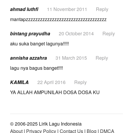
ahmad luthfi
11 November 2011
Reply
mantapzzzzzzzzzzzzzzzzzzzzzzzzzzzzzzzzzz
bintang prayudha
20 October 2014
Reply
aku suka banget lagunya!!!!!
annisha azzahra
31 March 2015
Reply
lagu nya bagus banget!!!!
KAMILA
22 April 2016
Reply
YA ALLAH AMPUNILAH DOSA DOSA KU
© 2006-2025 Lirik Lagu Indonesia
About
|
Privacy Policy
|
Contact Us
|
Blog
|
DMCA