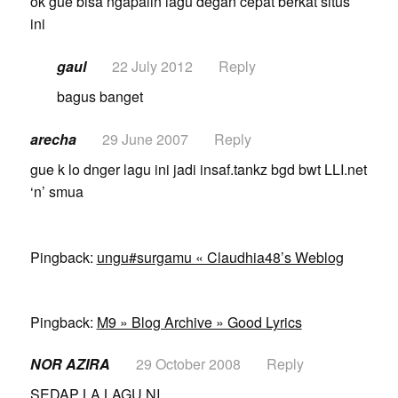
ok gue bisa ngapalin lagu degan cepat berkat situs
ini
gaul
22 July 2012
Reply
bagus banget
arecha
29 June 2007
Reply
gue k lo dnger lagu ini jadi insaf.tankz bgd bwt LLI.net
‘n’ smua
Pingback:
ungu#surgamu « Claudhia48’s Weblog
Pingback:
M9 » Blog Archive » Good Lyrics
NOR AZIRA
29 October 2008
Reply
SEDAP LA LAGU NI