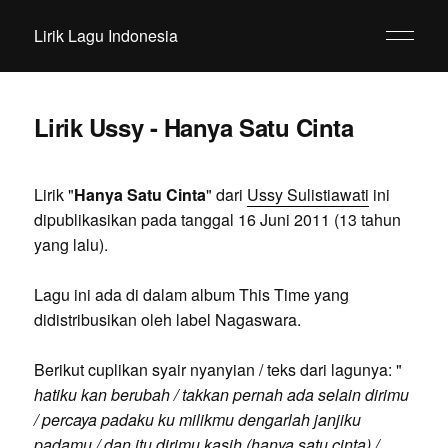
Lirik Lagu Indonesia
Lirik Ussy - Hanya Satu Cinta
Lirik "
Hanya Satu Cinta
" dari
Ussy Sulistiawati
ini
dipublikasikan pada tanggal 16 Juni 2011 (13 tahun
yang lalu).
Lagu ini ada di dalam album This Time yang
didistribusikan oleh label Nagaswara.
Berikut cuplikan syair nyanyian / teks dari lagunya: "
hatiku kan berubah / takkan pernah ada selain dirimu
/ percaya padaku ku milikmu dengarlah janjiku
padamu / dan itu dirimu kasih (hanya satu cinta) /