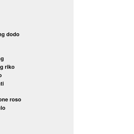
ng dodo
ng
g riko
o
ti
one roso
lo