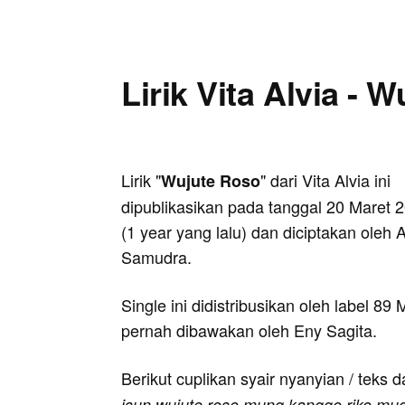
Lirik Vita Alvia - 
Lirik "
" dari Vita Alvia ini
Wujute Roso
dipublikasikan pada tanggal 20 Maret 
(1 year yang lalu) dan diciptakan oleh
Samudra.
Single ini didistribusikan oleh label 89
pernah dibawakan oleh Eny Sagita.
Berikut cuplikan syair nyanyian / teks d
isun wujute roso mung kanggo riko mug