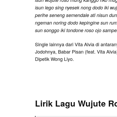
isun lego sing nyesek nong dodo iki wuj
perihe seneng semendale ati nisun du
ngeman noring dodo kepingine sun ruma
sun songgo iki tondone roso ojo sampek
Single lainnya dari Vita Alvia di antar
Jodohnya, Babar Pisan (feat. Vita Alv
Dipetik Wong Liyo.
Lirik Lagu Wujute R