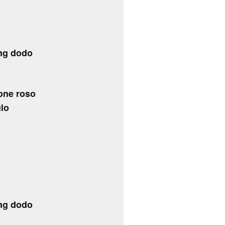
ng dodo
one roso
lo
ng dodo