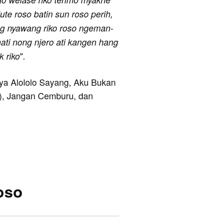
ute roso batin sun roso perih,
ng nyawang riko roso ngeman-
ti nong njero ati kangen hang
".
 riko
anya Alololo Sayang, Aku Bukan
ia), Jangan Cemburu, dan
oso