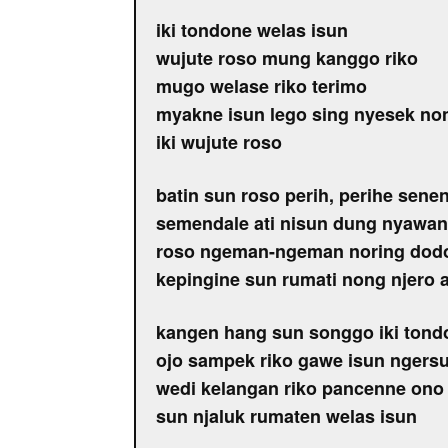
iki tondone welas isun
wujute roso mung kanggo riko
mugo welase riko terimo
myakne isun lego sing nyesek no
iki wujute roso
batin sun roso perih, perihe sene
semendale ati nisun dung nyawan
roso ngeman-ngeman noring dod
kepingine sun rumati nong njero a
kangen hang sun songgo iki tond
ojo sampek riko gawe isun ngersu
wedi kelangan riko pancenne ono
sun njaluk rumaten welas isun