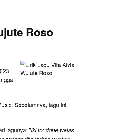
Wujute Roso
2023
 Angga
 Music. Sebelumnya, lagu ini
ari lagunya: "
iki tondone welas
o welase riko terimo myakne