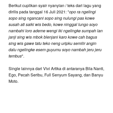
Berikut cuplikan syair nyanyian / teks dari lagu yang
dirilis pada tanggal 16 Juli 2021: "
opo ra ngelingi
sopo sing ngancani sopo sing nulungi pas kowe
susah ati saiki wis bedo, kowe ninggal lungo soyo
nambahi loro ademe wengi iki ngelingke sumpah lan
janji sing wis mbok blenjani karo kowe cah bagus
sing wis gawe tatu teko neng uripku semilir angin
dalu ngelingke esem guyumu soyo nambah jeru jeru
tembus
".
Single lainnya dari Vivi Artika di antaranya Bila Nanti,
Ego, Pecah Seribu, Full Senyum Sayang, dan Banyu
Moto.