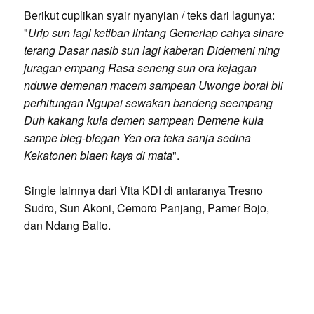
Berikut cuplikan syair nyanyian / teks dari lagunya:
"
Urip sun lagi ketiban lintang Gemerlap cahya sinare
terang Dasar nasib sun lagi kaberan Didemeni ning
juragan empang Rasa seneng sun ora kejagan
nduwe demenan macem sampean Uwonge boral bli
perhitungan Ngupai sewakan bandeng seempang
Duh kakang kula demen sampean Demene kula
sampe bleg-blegan Yen ora teka sanja sedina
Kekatonen blaen kaya di mata
".
Single lainnya dari Vita KDI di antaranya Tresno
Sudro, Sun Akoni, Cemoro Panjang, Pamer Bojo,
dan Ndang Balio.