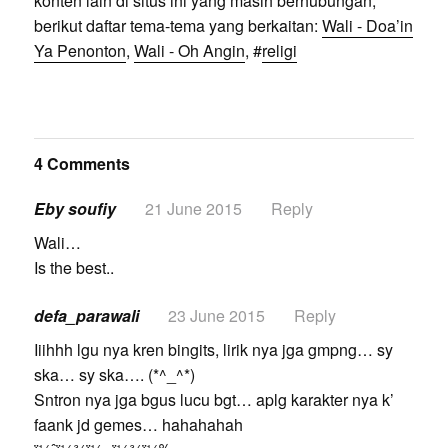
konten lain di situs ini yang masih berhubungan,
berikut daftar tema-tema yang berkaitan:
Wali - Doa’in
Ya Penonton
,
Wali - Oh Angin
, #
religi
4 Comments
Eby soufiy
21 June 2015
Reply
Wali…
Is the best..
defa_parawali
23 June 2015
Reply
Iiihhh lgu nya kren bingits, lirik nya jga gmpng… sy
ska… sy ska…. (*^_^*)
Sntron nya jga bgus lucu bgt… aplg karakter nya k’
faank jd gemes… hahahahah