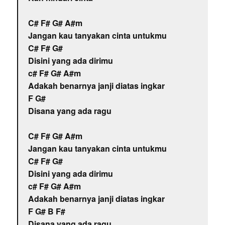
C# F# G# A#m
Jangan kau tanyakan cinta untukmu
C# F# G#
Disini yang ada dirimu
c# F# G# A#m
Adakah benarnya janji diatas ingkar
F G#
Disana yang ada ragu
C# F# G# A#m
Jangan kau tanyakan cinta untukmu
C# F# G#
Disini yang ada dirimu
c# F# G# A#m
Adakah benarnya janji diatas ingkar
F G# B F#
Disana yang ada ragu