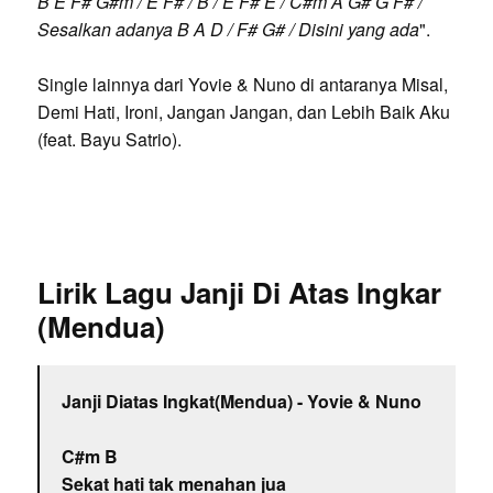
B E F# G#m / E F# / B / E F# E / C#m A G# G F# /
Sesalkan adanya B A D / F# G# / Disini yang ada
".
Single lainnya dari Yovie & Nuno di antaranya Misal,
Demi Hati, Ironi, Jangan Jangan, dan Lebih Baik Aku
(feat. Bayu Satrio).
Lirik Lagu Janji Di Atas Ingkar
(Mendua)
Janji Diatas Ingkat(Mendua) - Yovie & Nuno
C#m B
Sekat hati tak menahan jua