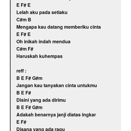
E F# E
Lelah aku pada setiaku
C#m B
Mengapa kau datang memberiku cinta
E F# E
Oh inikah indah mendua
C#m F#
Haruskah kuhempas
reff :
B E F# G#m
Jangan kau tanyakan cinta untukmu
B E F#
Disini yang ada dirimu
B E F# G#m
Adakah benarnya janji diatas ingkar
E F#
Disana yang ada ragu