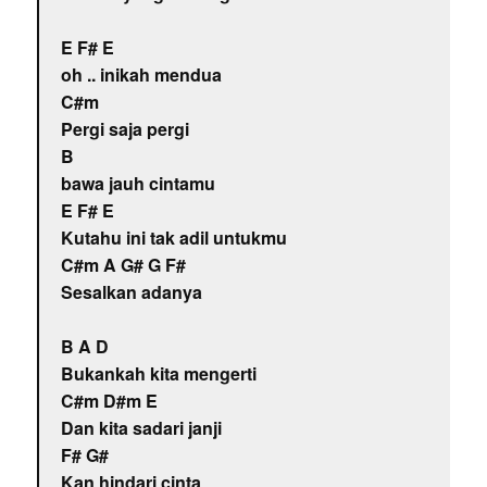
E F# E
oh .. inikah mendua
C#m
Pergi saja pergi
B
bawa jauh cintamu
E F# E
Kutahu ini tak adil untukmu
C#m A G# G F#
Sesalkan adanya
B A D
Bukankah kita mengerti
C#m D#m E
Dan kita sadari janji
F# G#
Kan hindari cinta