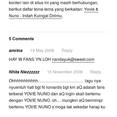
konten lain di situs ini yang masih berhubungan,
berikut daftar tema-tema yang berkaitan:
Yovie &
Nuno - Indah Kuingat Dirimu
,
5 Comments
amrina
19 May 2008
Reply
HAY W FANS YN LOH
nandayuk@sweet.com
Nhita Niezzzzzz
15 November 2008
Reply
Ohhhhhhhhhhh…………………………… lagu nya
nyuentuh hati bgt N romantis bgt krn aQ adalah fans
terberat YOVIE NUNO dan aQ ingin skali bertemu
dengan YOVIE NUNO. oh… mungkin aQ bermimpi
bertemu YOVIE NUNO s’moga tak sekedar harap ku