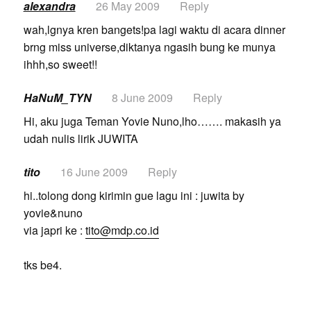
alexandra
26 May 2009
Reply
wah,lgnya kren bangets!pa lagi waktu di acara dinner
brng miss universe,diktanya ngasih bung ke munya
ihhh,so sweet!!
HaNuM_TYN
8 June 2009
Reply
Hi, aku juga Teman Yovie Nuno,lho……. makasih ya
udah nulis lirik JUWITA
tito
16 June 2009
Reply
hi..tolong dong kirimin gue lagu ini : juwita by
yovie&nuno
via japri ke :
tito@mdp.co.id
tks be4.