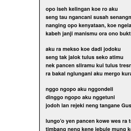
opo iseh kelingan koe ro aku
seng tau ngancani susah senang
nanging opo kenyataan, koe ngelar
kabeh janji manismu ora ono bukt
aku ra mekso koe dadi jodoku
seng tak jalok tulus seko atimu
nek pancen sliramu kui tulus tres
ra bakal nglungani aku mergo ku
nggo ngopo aku nggondeli
dinggo ngopo aku nggetuni
jodoh lan rejeki neng tangane Gus
lungo’o yen pancen kowe wes ra 
timbang neng kene jebule mung 