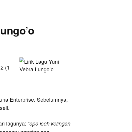
 Lungo’o
2 (1
ortuna Enterprise. Sebelumnya,
ell.
ari lagunya: "
opo iseh kelingan
senangmu nanging opo