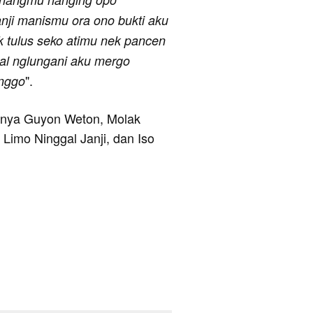
janji manismu ora ono bukti aku
k tulus seko atimu nek pancen
akal nglungani aku mergo
".
inggo
aranya Guyon Weton, Molak
 Limo Ninggal Janji, dan Iso