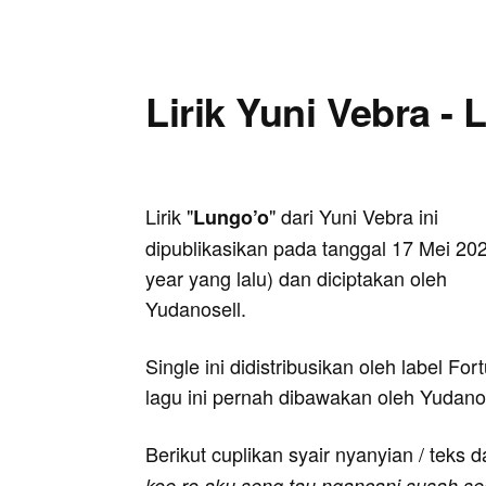
Lirik Yuni Vebra -
Lirik "
" dari Yuni Vebra ini
Lungo’o
dipublikasikan pada tanggal 17 Mei 202
year yang lalu) dan diciptakan oleh
Yudanosell.
Single ini didistribusikan oleh label F
lagu ini pernah dibawakan oleh Yudanos
Berikut cuplikan syair nyanyian / teks d
koe ro aku seng tau ngancani susah 