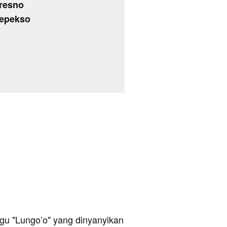
tresno
kepekso
 lagu "Lungo’o" yang dinyanyikan