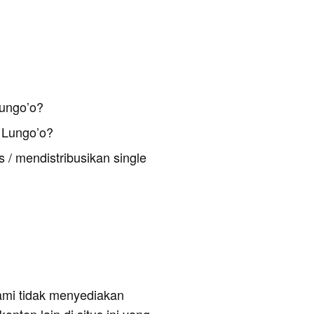
Lungo’o?
 Lungo’o?
 / mendistribusikan single
ami tidak menyediakan
onten lain di situs ini yang