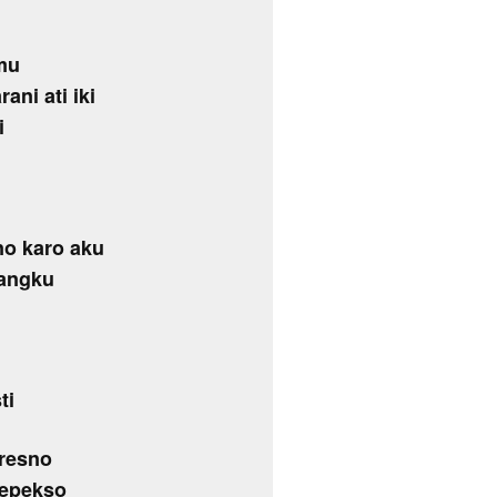
mu
ani ati iki
i
no karo aku
rangku
ti
tresno
kepekso