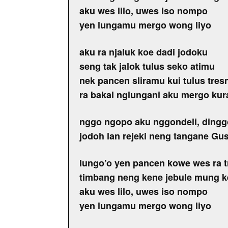
aku wes lilo, uwes iso nompo
yen lungamu mergo wong liyo
aku ra njaluk koe dadi jodoku
seng tak jalok tulus seko atimu
nek pancen sliramu kui tulus tres
ra bakal nglungani aku mergo ku
nggo ngopo aku nggondeli, dingg
jodoh lan rejeki neng tangane Gus
lungo’o yen pancen kowe wes ra 
timbang neng kene jebule mung 
aku wes lilo, uwes iso nompo
yen lungamu mergo wong liyo