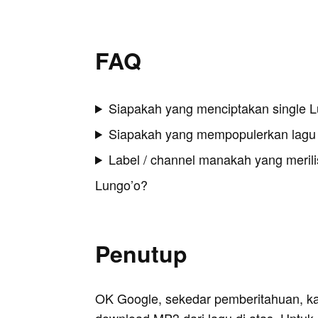
FAQ
Siapakah yang menciptakan single 
Siapakah yang mempopulerkan lagu
Label / channel manakah yang merilis
Lungo’o?
Penutup
OK Google, sekedar pemberitahuan, k
download MP3 dari lagu di atas. Untuk k