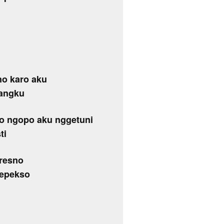
no karo aku
rangku
o ngopo aku nggetuni
ti
tresno
kepekso