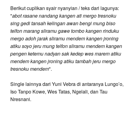
Berikut cuplikan syair nyanyian / teks dari lagunya:
"
abot rasane nandang kangen ati mergo tresnoku
sing gedi tansah kelingan awan bengi mung biso
telfon marang sliramu gawe tombo kangen rinduku
mergo adoh jarak sliramu mendem kangen jroning
atiku soyo jeru mung telfon sliramu mendem kangen
pengen ketemu nadyan sak kedep wes marem atiku
mendem kangen jroning atiku tambah jeru mergo
tresnoku mendem
".
Single lainnya dari Yuni Vebra di antaranya Lungo’o,
Iso Tanpo Kowe, Wes Tatas, Ngelali, dan Tau
Nresnani.