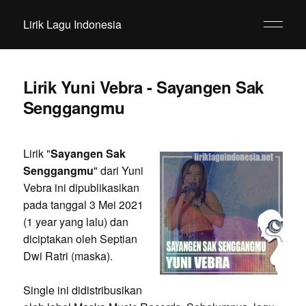
Lirik Lagu Indonesia
Lirik Yuni Vebra - Sayangen Sak
Senggangmu
Lirik "
Sayangen Sak
Senggangmu
" dari Yuni
Vebra ini dipublikasikan
pada tanggal 3 Mei 2021
(1 year yang lalu) dan
diciptakan oleh Septian
Dwi Ratri (maska).
Single ini didistribusikan