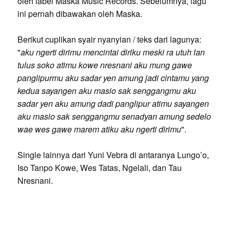
oleh label Maska Music Records. Sebelumnya, lagu
ini pernah dibawakan oleh Maska.
Berikut cuplikan syair nyanyian / teks dari lagunya:
"
aku ngerti dirimu mencintai diriku meski ra utuh lan
tulus soko atimu kowe nresnani aku mung gawe
panglipurmu aku sadar yen amung jadi cintamu yang
kedua sayangen aku masio sak senggangmu aku
sadar yen aku amung dadi panglipur atimu sayangen
aku masio sak senggangmu senadyan amung sedelo
wae wes gawe marem atiku aku ngerti dirimu
".
Single lainnya dari Yuni Vebra di antaranya Lungo’o,
Iso Tanpo Kowe, Wes Tatas, Ngelali, dan Tau
Nresnani.