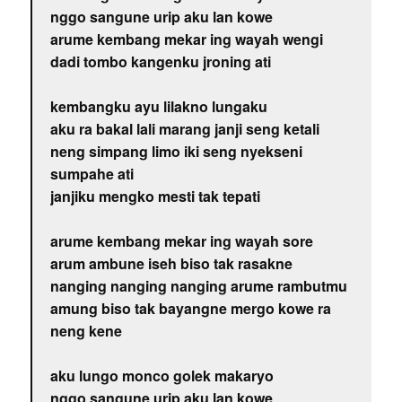
nggo sangune urip aku lan kowe
arume kembang mekar ing wayah wengi
dadi tombo kangenku jroning ati
kembangku ayu lilakno lungaku
aku ra bakal lali marang janji seng ketali
neng simpang limo iki seng nyekseni
sumpahe ati
janjiku mengko mesti tak tepati
arume kembang mekar ing wayah sore
arum ambune iseh biso tak rasakne
nanging nanging nanging arume rambutmu
amung biso tak bayangne mergo kowe ra
neng kene
aku lungo monco golek makaryo
nggo sangune urip aku lan kowe