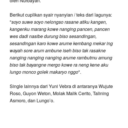
oleh Nurbayan.
Berikut cuplikan syair nyanyian / teks dari lagunya:
"
soyo suwe soyo nelongso rasane atiku kangen,
kangenku marang kowe nanging pancen, pancen
wes dadi nasibe durung biso sesandingan,
sesandingan karo kowe arume kembang mekar ing
wayah sore arum ambune iseh biso tak rasakne
nanging nanging nanging arume rambutmu amung
biso tak bayangne mergo kowe ra neng kene aku
lungo monco golek makaryo nggo
".
Single lainnya dari Yuni Vebra di antaranya Wujute
Roso, Guyon Weton, Molak Malik Cerito, Talining
Asmoro, dan Lungo’o.