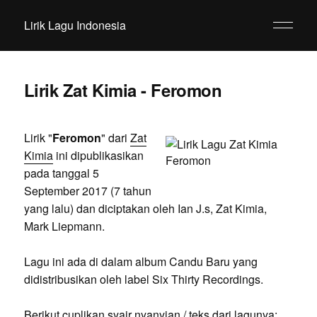
Lirik Lagu Indonesia
Lirik Zat Kimia - Feromon
Lirik "
Feromon
" dari
Zat
Kimia
ini dipublikasikan
pada tanggal 5
September 2017 (7 tahun
yang lalu) dan diciptakan oleh Ian J.s, Zat Kimia,
Mark Liepmann.
Lagu ini ada di dalam album Candu Baru yang
didistribusikan oleh label Six Thirty Recordings.
Berikut cuplikan syair nyanyian / teks dari lagunya: