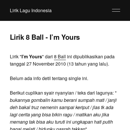
Lirik Lagu Indonesia
Lirik 8 Ball - I’m Yours
Lirik "
I’m Yours
" dari
8 Ball
ini dipublikasikan pada
tanggal 27 November 2010 (13 tahun yang lalu).
Belum ada info detil tentang single ini.
Berikut cuplikan syair nyanyian / teks dari lagunya: "
bukannya gombalin kamu berani sumpah mati / janji
deh bakal truz nemenin sampai keriput / jlas tk ada
lagi cerita yang bisa bikin ragu / matikan aku jika
memang tak bisa aku turuti ini ungkapan hati putih
bagai melati / hidupku pasrah takkan
".