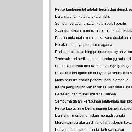
Ketika fundamental adalah teroris dan demokras
Dalam alunan kata rangkaian iblis
Sumpah serapah untaian kata tragis liberalis
Syair demokrasi memecah belah turki dan kebi
Propaganda mata mata logika yang dustakan ni
Neraka tipu daya pluralisme agama
Dari teluk ambalat hingga fenomena syiah vs sun
Terdesak dari pertikaian bidak catur yg buta ter
Pembakar intisari ukhuwah diatas ego golonga
Pukul rata keluguan umat layaknya seribu ahli 
Maka bersuka citalah penemu benua amerika
Ketika pengunjung kabah tak sajikan suara atas
Berseteru dari misteri militansi Taliban
Sempurna dalam kerapuhan mata-mata dari ke
Ketika kapitalisme begitu manjur bersahabat dg
Dan islam menbunuh islam menjadi pahala
Mereinkarnasi alasan di liang lahat slogan keka
Penyeru batas propaganda da�wah palsu