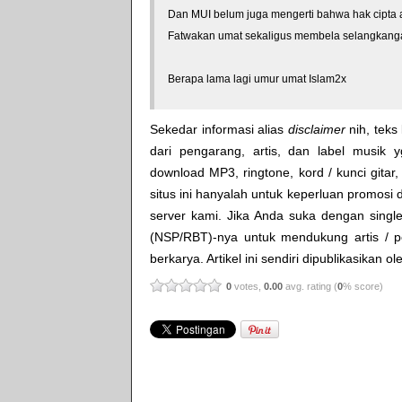
Dan MUI belum juga mengerti bahwa hak cipta a
Fatwakan umat sekaligus membela selangkangan
Berapa lama lagi umur umat Islam2x
Sekedar informasi alias
disclaimer
nih, teks 
dari pengarang, artis, dan label musik 
download MP3, ringtone, kord / kunci gitar, 
situs ini hanyalah untuk keperluan promosi 
server kami. Jika Anda suka dengan single
(NSP/RBT)-nya untuk mendukung artis / p
berkarya. Artikel ini sendiri dipublikasikan o
0
votes,
0.00
avg. rating (
0
% score)