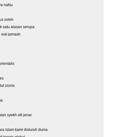
wa nafsu
us soleh
k satu alasan serupa
h wal jamaah
rientalis
ies
ut zionis
ma
an syekh siti jenar
a islam kami disluruh dunia
i teroris global