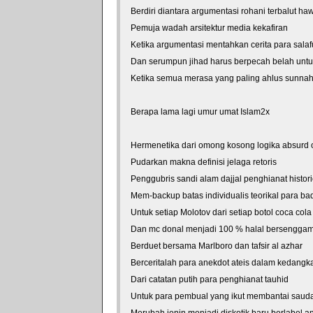
Berdiri diantara argumentasi rohani terbalut ha
Pemuja wadah arsitektur media kekafiran
Ketika argumentasi mentahkan cerita para salaf
Dan serumpun jihad harus berpecah belah untu
Ketika semua merasa yang paling ahlus sunna
Berapa lama lagi umur umat Islam2x
Hermenetika dari omong kosong logika absurd o
Pudarkan makna definisi jelaga retoris
Penggubris sandi alam dajjal penghianat histor
Mem-backup batas individualis teorikal para bad
Untuk setiap Molotov dari setiap botol coca cola
Dan mc donal menjadi 100 % halal bersengga
Berduet bersama Marlboro dan tafsir al azhar
Berceritalah para anekdot ateis dalam kedangkal
Dari catatan putih para penghianat tauhid
Untuk para pembual yang ikut membantai saudar
Merubah jenin menjadi diskotik baru berlabel ant