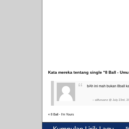
Kata mereka tentang single “8 Ball - Umu
bAh ini mah bukan 8ball kal
-- alifuruanz @ July 23rd, 
«
8 Ball - I’m Yours
Ka