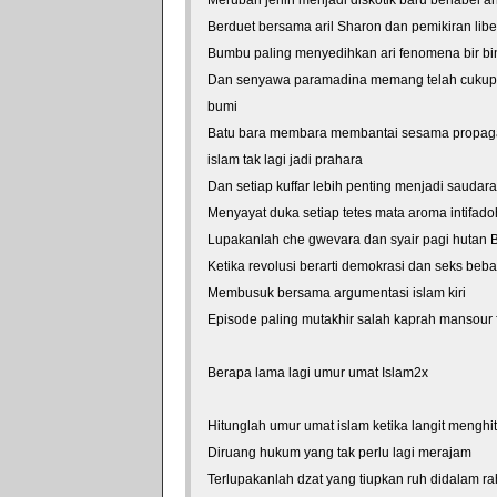
Berduet bersama aril Sharon dan pemikiran libe
Bumbu paling menyedihkan ari fenomena bir bi
Dan senyawa paramadina memang telah cukup m
bumi
Batu bara membara membantai sesama propaga
islam tak lagi jadi prahara
Dan setiap kuffar lebih penting menjadi saudara
Menyayat duka setiap tetes mata aroma intifado
Lupakanlah che gwevara dan syair pagi hutan B
Ketika revolusi berarti demokrasi dan seks beb
Membusuk bersama argumentasi islam kiri
Episode paling mutakhir salah kaprah mansour 
Berapa lama lagi umur umat Islam2x
Hitunglah umur umat islam ketika langit menghi
Diruang hukum yang tak perlu lagi merajam
Terlupakanlah dzat yang tiupkan ruh didalam r