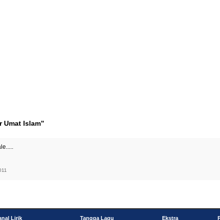
r Umat Islam”
e.....
2011
nal Lirik
Tangga Lagu
Ekstra