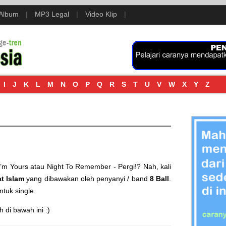
 Album
|
MP3 Legal
|
Video Klip
|
I
J
K
L
M
N
O
P
Q
R
S
T
U
V
W
X
Y
Z
 I’m Yours
atau
Night To Remember - Pergi!
? Nah, kali
t Islam
yang dibawakan oleh penyanyi / band
8 Ball
.
ntuk single.
 di bawah ini :)