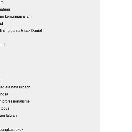
him
umahmu
ing kemurnian islam
id
nting ganja & jack Daniel
a
jud
i
ad ala nafa urbach
angsa
m professionalisme
etboys
agi falujah
 bungkus rokok