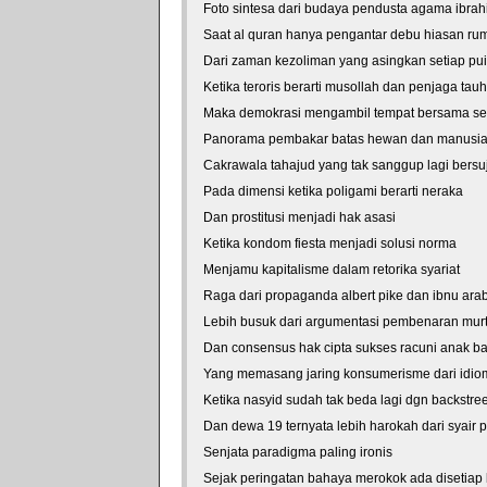
Foto sintesa dari budaya pendusta agama ibra
Saat al quran hanya pengantar debu hiasan r
Dari zaman kezoliman yang asingkan setiap pu
Ketika teroris berarti musollah dan penjaga tauh
Maka demokrasi mengambil tempat bersama seli
Panorama pembakar batas hewan dan manusi
Cakrawala tahajud yang tak sanggup lagi bersu
Pada dimensi ketika poligami berarti neraka
Dan prostitusi menjadi hak asasi
Ketika kondom fiesta menjadi solusi norma
Menjamu kapitalisme dalam retorika syariat
Raga dari propaganda albert pike dan ibnu arab
Lebih busuk dari argumentasi pembenaran murt
Dan consensus hak cipta sukses racuni anak b
Yang memasang jaring konsumerisme dari idio
Ketika nasyid sudah tak beda lagi dgn backstre
Dan dewa 19 ternyata lebih harokah dari syair p
Senjata paradigma paling ironis
Sejak peringatan bahaya merokok ada disetiap