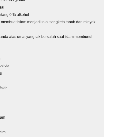
ral
ntang 0 % alkohol
embuat islam menjadi tolol sengketa tanah dan minyak
nda atas umat yang tak bersalah saat islam membunuh
h
olivia
as
fakih
tam
ahim