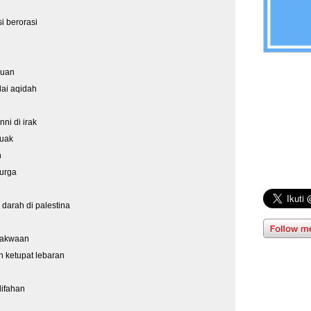
i berorasi
suan
lai aqidah
ni di irak
kuak
n
surga
 darah di palestina
takwaan
n ketupat lebaran
lifahan