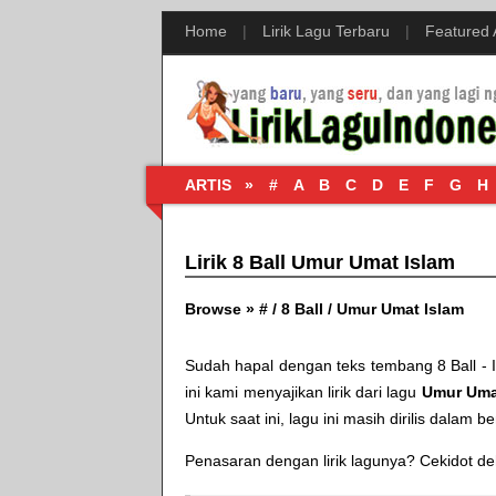
Home
|
Lirik Lagu Terbaru
|
Featured
ARTIS »
#
A
B
C
D
E
F
G
H
Lirik 8 Ball Umur Umat Islam
Browse »
#
/
8 Ball
/
Umur Umat Islam
Sudah hapal dengan teks tembang
8 Ball -
ini kami menyajikan lirik dari lagu
Umur Uma
Untuk saat ini, lagu ini masih dirilis dalam be
Penasaran dengan lirik lagunya? Cekidot deh