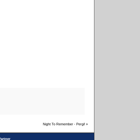
Night To Remember - Pergi!
»
Partner