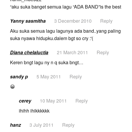
“aku suka banget semua lagu “ADA BAND”is the best
Yanny sasmitha
3 December 2010
Reply
Aku suka semua lagu lagunya ada band..yang paling
suka nyawa hidupku.dalem bgt so cry :'(
Diana chelaluctia
21 March 2011
Reply
Keren bngt lagu ny n q suka bngt…
sandy p
5 May 2011
Reply
😀
cerey
10 May 2011
Reply
ihihh ihikkkkkk
hanz
3 July 2011
Reply