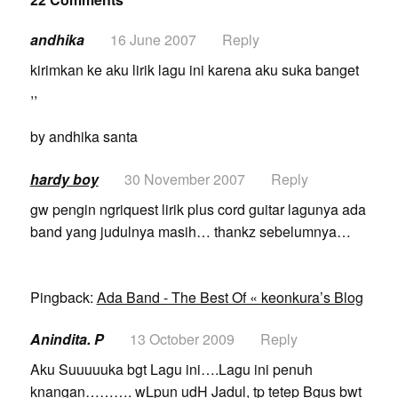
andhika
16 June 2007
Reply
kirimkan ke aku lirik lagu ini karena aku suka banget
,,
by andhika santa
hardy boy
30 November 2007
Reply
gw pengin ngriquest lirik plus cord guitar lagunya ada
band yang judulnya masih… thankz sebelumnya…
Pingback:
Ada Band - The Best Of « keonkura’s Blog
Anindita. P
13 October 2009
Reply
Aku Suuuuuka bgt Lagu ini….Lagu ini penuh
knangan………. wLpun udH Jadul, tp tetep Bgus bwt