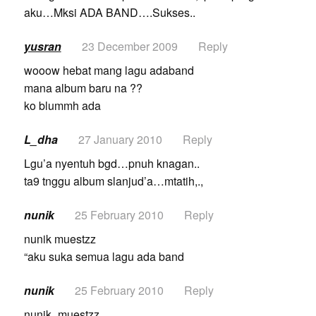
aku…Mksi ADA BAND….Sukses..
yusran
23 December 2009
Reply
wooow hebat mang lagu adaband
mana album baru na ??
ko blummh ada
L_dha
27 January 2010
Reply
Lgu’a nyentuh bgd…pnuh knagan..
ta9 tnggu album slanjud’a…mtatih,.,
nunik
25 February 2010
Reply
nunik muestzz
“aku suka semua lagu ada band
nunik
25 February 2010
Reply
nunik_muestzz