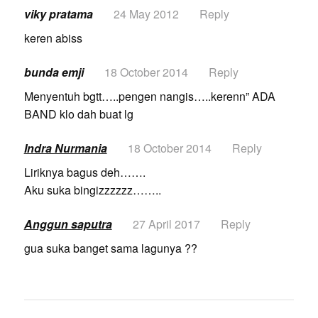
viky pratama
24 May 2012
Reply
keren abiss
bunda emji
18 October 2014
Reply
Menyentuh bgtt…..pengen nangis…..kerenn” ADA
BAND klo dah buat lg
Indra Nurmania
18 October 2014
Reply
Liriknya bagus deh…….
Aku suka bingizzzzzz……..
Anggun saputra
27 April 2017
Reply
gua suka banget sama lagunya ??