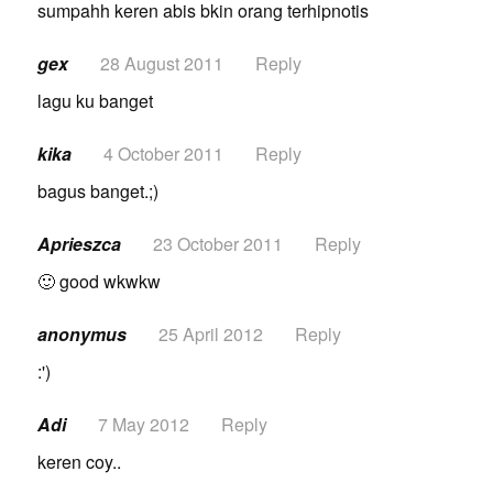
sumpahh keren abis bkin orang terhipnotis
gex
28 August 2011
Reply
lagu ku banget
kika
4 October 2011
Reply
bagus banget.;)
Aprieszca
23 October 2011
Reply
🙂 good wkwkw
anonymus
25 April 2012
Reply
:')
Adi
7 May 2012
Reply
keren coy..