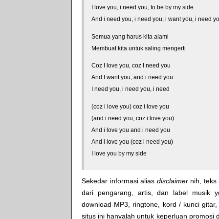
I love you, i need you, to be by my side
And i need you, i need you, i want you, i need y
Semua yang harus kita alami
Membuat kita untuk saling mengerti
Coz I love you, coz I need you
And I want you, and i need you
I need you, i need you, i need
(coz i love you) coz i love you
(and i need you, coz i love you)
And i love you and i need you
And i love you (coz i need you)
I love you by my side
Sekedar informasi alias
disclaimer
nih, teks 
dari pengarang, artis, dan label musik 
download MP3, ringtone, kord / kunci gitar, 
situs ini hanyalah untuk keperluan promosi 