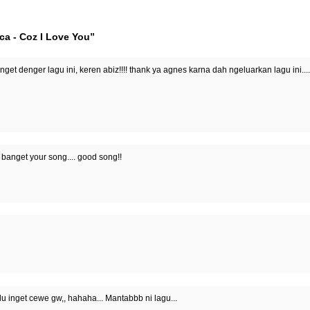
ca - Coz I Love You”
banget denger lagu ini, keren abiz!!!! thank ya agnes karna dah ngeluarkan lagu ini..
anget your song.... good song!!
 inget cewe gw,, hahaha... Mantabbb ni lagu...