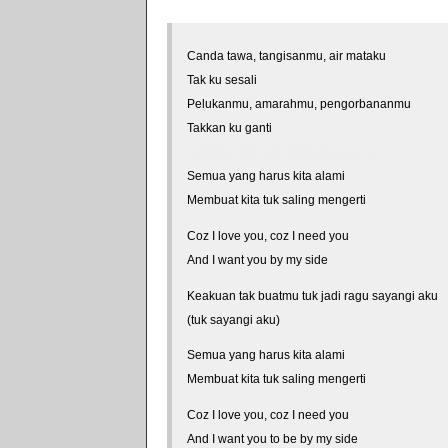
Canda tawa, tangisanmu, air mataku
Tak ku sesali
Pelukanmu, amarahmu, pengorbananmu
Takkan ku ganti
*courtesy of LirikLaguIndonesia.Net
Semua yang harus kita alami
Membuat kita tuk saling mengerti
Coz I love you, coz I need you
And I want you by my side
Keakuan tak buatmu tuk jadi ragu sayangi aku
(tuk sayangi aku)
Semua yang harus kita alami
Membuat kita tuk saling mengerti
Coz I love you, coz I need you
And I want you to be by my side