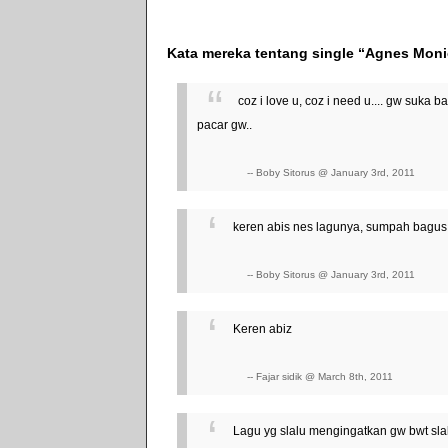
Kata mereka tentang single “Agnes Moni
coz i love u, coz i need u.... gw suka 
pacar gw..
-- Boby Sitorus @ January 3rd, 2011
keren abis nes lagunya, sumpah bagus b
-- Boby Sitorus @ January 3rd, 2011
Keren abiz
-- Fajar sidik @ March 8th, 2011
Lagu yg slalu mengingatkan gw bwt slalu