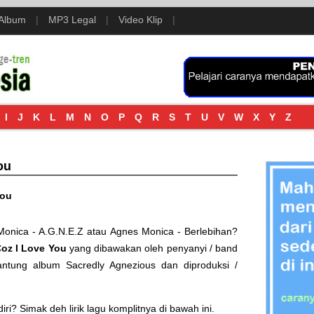
 Album
|
MP3 Legal
|
Video Klip
|
I
J
K
L
M
N
O
P
Q
R
S
T
U
V
W
X
Y
Z
ou
You
onica - A.G.N.E.Z
atau
Agnes Monica - Berlebihan
?
oz I Love You
yang dibawakan oleh penyanyi / band
 kantung album
Sacredly Agnezious
dan diproduksi /
i? Simak deh lirik lagu komplitnya di bawah ini.