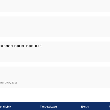
o denger lagu ini...inget2 dia :')
mber 25th, 2011
nal Lirik
Tangga Lagu
Ekstra