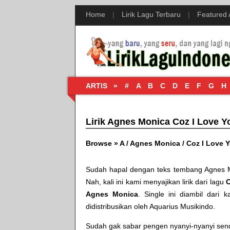
Home
|
Lirik Lagu Terbaru
|
Featured
ARTIS »
#
A
B
C
D
E
F
G
H
Lirik Agnes Monica Coz I Love Y
Browse »
A
/
Agnes Monica
/
Coz I Love 
Sudah hapal dengan teks tembang
Agnes M
Nah, kali ini kami menyajikan lirik dari lagu
C
Agnes Monica
. Single ini diambil dari
didistribusikan oleh
Aquarius Musikindo
.
Sudah gak sabar pengen nyanyi-nyanyi sendir