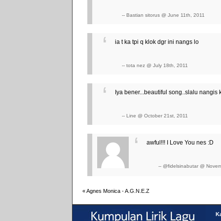
-- Bastian sitorus @ June 11th, 2011
ia t ka tpi q klok dgr ini nangs lo
-- tota nez @ July 18th, 2011
Iya bener...beautiful song..slalu nangis kl
-- Line @ October 21st, 2011
awful!!! I Love You nes :D
-- @fidelsinabutar @ Nove
«
Agnes Monica - A.G.N.E.Z
Ka