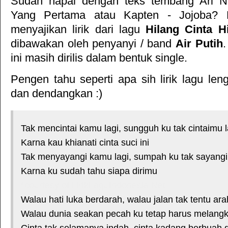
Sudah hapal dengan teks tembang
Ari N
Yang Pertama
atau
Kapten - Jojoba
? 
menyajikan lirik dari lagu
Hilang Cinta H
dibawakan oleh penyanyi / band
Air Putih
.
ini masih dirilis dalam bentuk single.
Pengen tahu seperti apa sih lirik lagu le
dan dendangkan :)
Tak mencintai kamu lagi, sungguh ku tak cintaimu l
Karna kau khianati cinta suci ini
Tak menyayangi kamu lagi, sumpah ku tak sayangi
Karna ku sudah tahu siapa dirimu
*courtesy of LirikLaguIndonesia.Net
Walau hati luka berdarah, walau jalan tak tentu ara
Walau dunia seakan pecah ku tetap harus melang