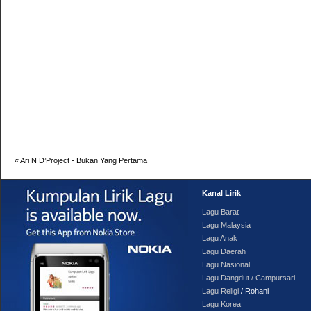
«
Ari N D’Project - Bukan Yang Pertama
Kanal Lirik
Lagu Barat
Lagu Malaysia
Lagu Anak
Lagu Daerah
Lagu Nasional
Lagu Dangdut / Campursari
Lagu Religi
/ Rohani
Lagu Korea