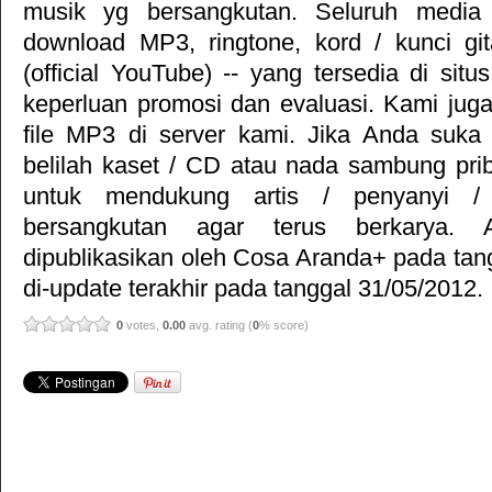
musik yg bersangkutan. Seluruh media 
download MP3, ringtone, kord / kunci gita
(official YouTube) -- yang tersedia di situ
keperluan promosi dan evaluasi. Kami jug
file MP3 di server kami. Jika Anda suka 
belilah kaset / CD atau nada sambung pr
untuk mendukung artis / penyanyi 
bersangkutan agar terus berkarya. Ar
dipublikasikan oleh
Cosa Aranda+
pada tan
di-update terakhir pada tanggal 31/05/2012.
0
votes,
0.00
avg. rating (
0
% score)