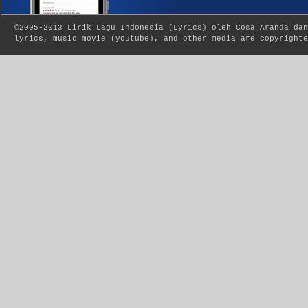
©2005-2013
Lirik Lagu Indonesia
(
Lyrics
) oleh Cosa Aranda dan
lyrics, music movie (youtube), and other media are copyrighte