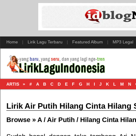
Home
|
Lirik Lagu Terbaru
|
Featured Album
|
MP3 Legal
ARTIS »
#
A
B
C
D
E
F
G
H
I
J
K
L
M
N
Lirik Air Putih Hilang Cinta Hilang
Browse »
A
/
Air Putih
/
Hilang Cinta Hila