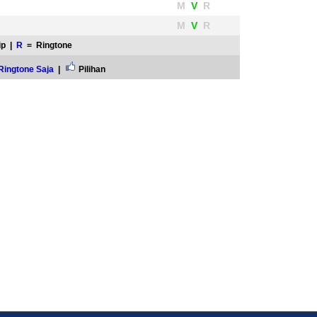
M
V
R
M
V
R
ip |
R
= Ringtone
Ringtone Saja
|
Pilihan