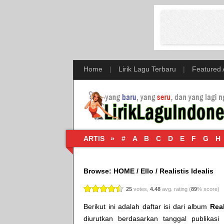
Home
|
Lirik Lagu Terbaru
|
Featured
ARTIS »
#
A
B
C
D
E
F
G
H
Browse:
HOME
/
Ello
/
Realistis Idealis
25
votes,
4.48
avg. rating (
89
% score)
Berikut ini adalah daftar isi dari album
Real
diurutkan berdasarkan tanggal publikasi