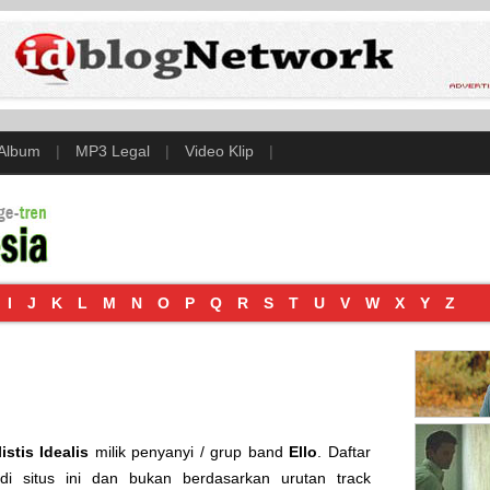
 Album
|
MP3 Legal
|
Video Klip
|
I
J
K
L
M
N
O
P
Q
R
S
T
U
V
W
X
Y
Z
istis Idealis
milik penyanyi / grup band
Ello
. Daftar
 di situs ini dan bukan berdasarkan urutan track