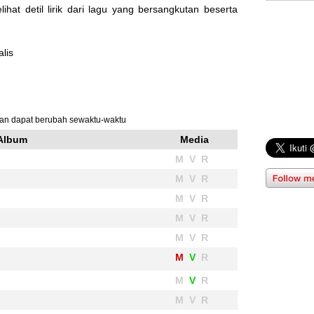
ihat detil lirik dari lagu yang bersangkutan beserta
lis
 dan dapat berubah sewaktu-waktu
 Album
Media
M V R
M V R
M V R
M V R
M V R
M
V
R
M
V
R
M V R