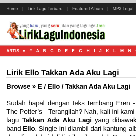
Home
|
Lirik Lagu Terbaru
|
Featured Album
|
MP3 Legal
ARTIS »
#
A
B
C
D
E
F
G
H
I
J
K
L
M
N
Lirik Ello Takkan Ada Aku Lagi
Browse »
E
/
Ello
/
Takkan Ada Aku Lagi
Sudah hapal dengan teks tembang
Eren -
The Potter’s - Terangilah
? Nah, kali ini kami
lagu
Takkan Ada Aku Lagi
yang dibawak
band
Ello
. Single ini diambil dari kantung 