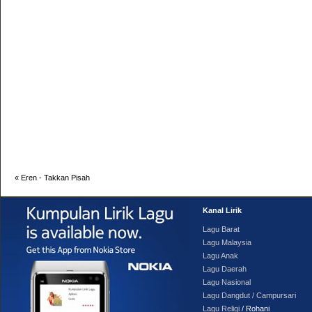
«
Eren - Takkan Pisah
Kanal Lirik
Lagu Barat
Lagu Malaysia
Lagu Anak
Lagu Daerah
Lagu Nasional
Lagu Dangdut / Campursari
Lagu Religi
/ Rohani