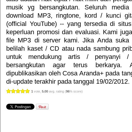
musik yg bersangkutan. Seluruh media 
download MP3, ringtone, kord / kunci gita
(official YouTube) -- yang tersedia di situ
keperluan promosi dan evaluasi. Kami jug
file MP3 di server kami. Jika Anda suka 
belilah kaset / CD atau nada sambung pr
untuk mendukung artis / penyanyi 
bersangkutan agar terus berkarya. Ar
dipublikasikan oleh
Cosa Aranda+
pada tan
di-update terakhir pada tanggal 19/02/2012.
1
vote,
5.00
avg. rating (
96
% score)