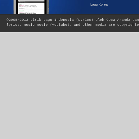
Lagu Korea
©2005-2013
Lirik Lagu Indonesia
(
Lyrics
) oleh Cosa Aranda dan
lyrics, music movie (youtube), and other media are copyrighte