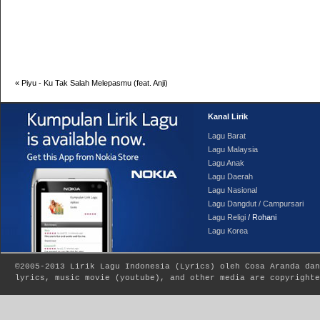
«
Piyu - Ku Tak Salah Melepasmu (feat. Anji)
Kanal Lirik
Lagu Barat
Lagu Malaysia
Lagu Anak
Lagu Daerah
Lagu Nasional
Lagu Dangdut / Campursari
Lagu Religi
/ Rohani
Lagu Korea
©2005-2013
Lirik Lagu Indonesia
(
Lyrics
) oleh Cosa Aranda dan
lyrics, music movie (youtube), and other media are copyrighte