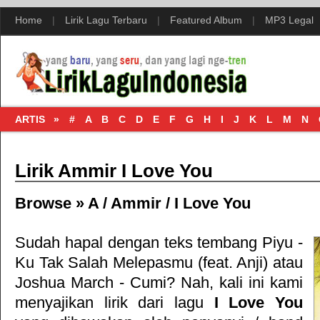
Home
|
Lirik Lagu Terbaru
|
Featured Album
|
MP3 Legal
ARTIS »
#
A
B
C
D
E
F
G
H
I
J
K
L
M
N
Lirik Ammir I Love You
Browse »
A
/
Ammir
/
I Love You
Sudah hapal dengan teks tembang
Piyu -
Ku Tak Salah Melepasmu (feat. Anji)
atau
Joshua March - Cumi
? Nah, kali ini kami
menyajikan lirik dari lagu
I Love You