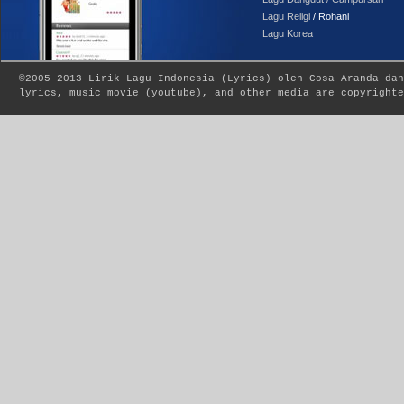
Lagu Religi
/ Rohani
Lagu Korea
©2005-2013
Lirik Lagu Indonesia
(
Lyrics
) oleh Cosa Aranda dan
lyrics, music movie (youtube), and other media are copyrighte