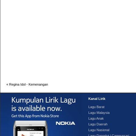
«
Regina Idol - Kemenangan
Kanal Lirik
Lagu Barat
Lagu Malaysia
Lagu Anak
Lagu Daerah
Lagu Nasional
Lagu Dangdut / Campursari