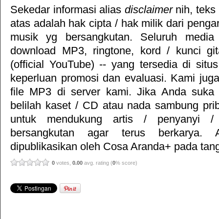
Sekedar informasi alias
disclaimer
nih, teks
atas adalah hak cipta / hak milik dari pengar
musik yg bersangkutan. Seluruh media 
download MP3, ringtone, kord / kunci gita
(official YouTube) -- yang tersedia di situ
keperluan promosi dan evaluasi. Kami jug
file MP3 di server kami. Jika Anda suka 
belilah kaset / CD atau nada sambung pr
untuk mendukung artis / penyanyi 
bersangkutan agar terus berkarya. Ar
dipublikasikan oleh
Cosa Aranda+
pada tang
0
votes,
0.00
avg. rating (
0
% score)