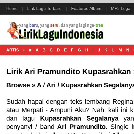
Home
|
Lirik Lagu Terbaru
|
Featured Album
|
MP3 Legal
ARTIS »
#
A
B
C
D
E
F
G
H
I
J
K
L
M
N
Lirik Ari Pramundito Kupasrahkan
Browse »
A
/
Ari
/
Kupasrahkan Segalany
Sudah hapal dengan teks tembang
Regina
atau
Merpati - Ampuni Aku
? Nah, kali ini 
dari lagu
Kupasrahkan Segalanya
yang
penyanyi / band
Ari Pramundito
. Single 