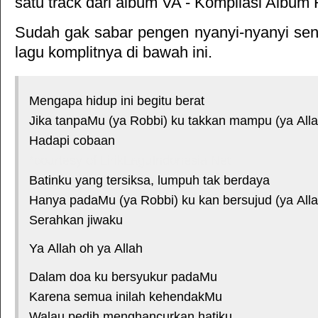
satu track dari album
VA - Kompilasi Album 
Sudah gak sabar pengen nyanyi-nyanyi sendi
lagu komplitnya di bawah ini.
Mengapa hidup ini begitu berat
Jika tanpaMu (ya Robbi) ku takkan mampu (ya All
Hadapi cobaan
*courtesy of LirikLaguIndonesia.Net
Batinku yang tersiksa, lumpuh tak berdaya
Hanya padaMu (ya Robbi) ku kan bersujud (ya Alla
Serahkan jiwaku
Ya Allah oh ya Allah
Dalam doa ku bersyukur padaMu
Karena semua inilah kehendakMu
Walau pedih menghancurkan hatiku