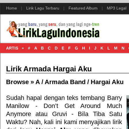
Home
|
Lirik Lagu Terbaru
|
Featured Album
|
MP3 Legal
ARTIS »
#
A
B
C
D
E
F
G
H
I
J
K
L
M
N
Lirik Armada Hargai Aku
Browse »
A
/
Armada Band
/
Hargai Aku
Sudah hapal dengan teks tembang
Barry
Manilow - Don’t Get Around Much
Anymore
atau
Gruvi - Bila Tiba Satu
Waktu
? Nah, kali ini kami menyajikan lirik