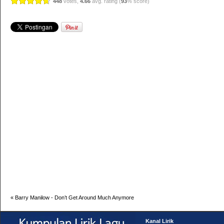
448
votes,
4.66
avg. rating (
93
% score)
«
Barry Manilow - Don’t Get Around Much Anymore
Kanal Lirik