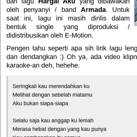
dari lagu
Hargai Aku
yang dibawakan
oleh penyanyi / band
Armada
. Untuk
saat ini, lagu ini masih dirilis dalam
bentuk single yang diproduksi /
didistribusikan oleh
E-Motion
.
Pengen tahu seperti apa sih lirik lagu le
dan dendangkan :) Oh ya, ada video klipn
karaoke-an deh, hehehe.
Seringkali kau merendahkan ku
Melihat dengan sebelah matamu
Aku bukan siapa-siapa
*courtesy of LirikLaguIndonesia.Net
Selalu saja kau anggap ku lemah
Merasa hebat dengan yang kau punya