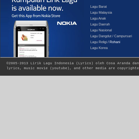
Lagu Barat
Lagu Malaysia
Lagu Anak
Lagu Daerah
Lagu Nasional
Lagu Dangdut / Campursari
Lagu Religi
/ Rohani
Lagu Korea
©2005-2013
Lirik Lagu Indonesia
(
Lyrics
) oleh Cosa Aranda dan
lyrics, music movie (youtube), and other media are copyrighte