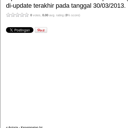
di-update terakhir pada tanggal 30/03/2013.
0
votes,
0.00
avg. rating (
0
% score)
«
Astoria - Kesempatan Ini