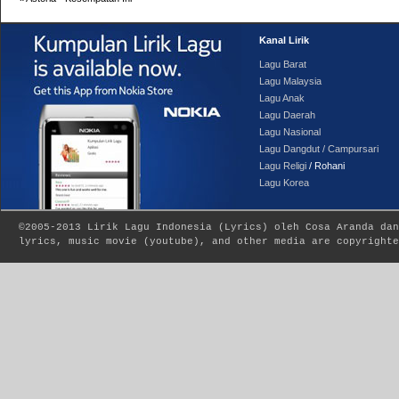
Kanal Lirik
Lagu Barat
Lagu Malaysia
Lagu Anak
Lagu Daerah
Lagu Nasional
Lagu Dangdut / Campursari
Lagu Religi
/ Rohani
Lagu Korea
©2005-2013
Lirik Lagu Indonesia
(
Lyrics
) oleh Cosa Aranda dan
lyrics, music movie (youtube), and other media are copyrighte