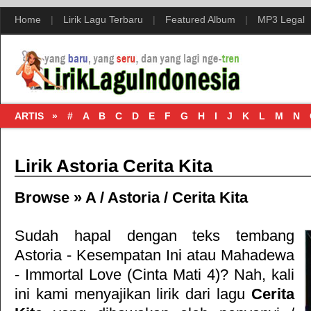
Home
|
Lirik Lagu Terbaru
|
Featured Album
|
MP3 Legal
ARTIS »
#
A
B
C
D
E
F
G
H
I
J
K
L
M
N
Lirik Astoria Cerita Kita
Browse »
A
/
Astoria
/
Cerita Kita
Sudah hapal dengan teks tembang
Astoria - Kesempatan Ini
atau
Mahadewa
- Immortal Love (Cinta Mati 4)
? Nah, kali
ini kami menyajikan lirik dari lagu
Cerita