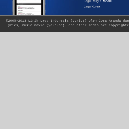
Lagu Religi
/ Rohani
Lagu Korea
©2005-2013
Lirik Lagu Indonesia
(
Lyrics
) oleh Cosa Aranda dan
lyrics, music movie (youtube), and other media are copyrighte