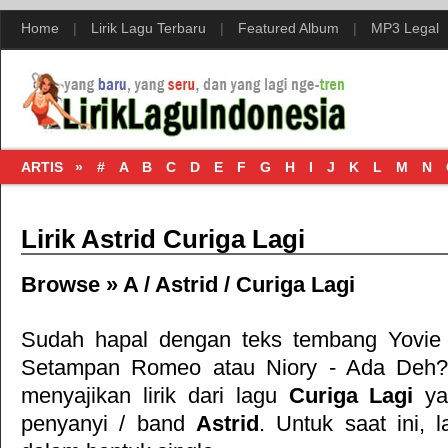
Home
|
Lirik Lagu Terbaru
|
Featured Album
|
MP3 Legal
ARTIS »
#
A
B
C
D
E
F
G
H
I
J
K
L
M
N
Lirik Astrid Curiga Lagi
Browse »
A
/
Astrid
/
Curiga Lagi
Sudah hapal dengan teks tembang
Yovie
Setampan Romeo
atau
Niory - Ada Deh
?
menyajikan lirik dari lagu
Curiga Lagi
ya
penyanyi / band
Astrid
. Untuk saat ini, l