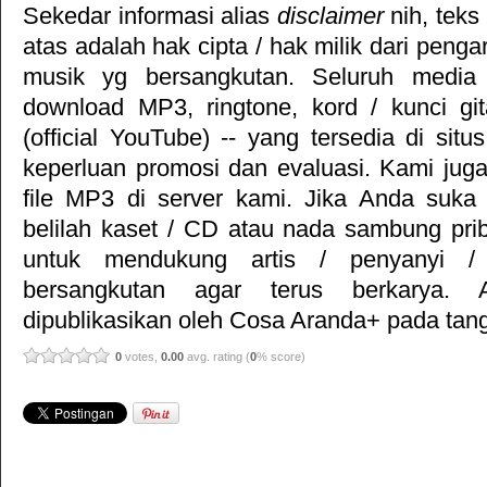
Sekedar informasi alias
disclaimer
nih, teks
atas adalah hak cipta / hak milik dari pengar
musik yg bersangkutan. Seluruh media 
download MP3, ringtone, kord / kunci gita
(official YouTube) -- yang tersedia di situ
keperluan promosi dan evaluasi. Kami jug
file MP3 di server kami. Jika Anda suka 
belilah kaset / CD atau nada sambung pr
untuk mendukung artis / penyanyi 
bersangkutan agar terus berkarya. Ar
dipublikasikan oleh
Cosa Aranda+
pada tang
0
votes,
0.00
avg. rating (
0
% score)