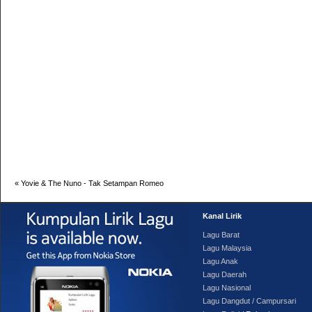
«
Yovie & The Nuno - Tak Setampan Romeo
Kanal Lirik
Lagu Barat
Lagu Malaysia
Lagu Anak
Lagu Daerah
Lagu Nasional
Lagu Dangdut / Campursari