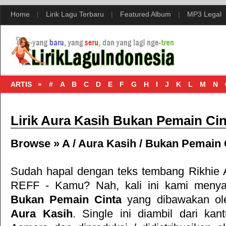
Home
|
Lirik Lagu Terbaru
|
Featured Album
|
MP3 Legal
ARTIS »
#
A
B
C
D
E
F
G
H
I
J
K
L
M
N
Lirik Aura Kasih Bukan Pemain Cin
Browse »
A
/
Aura Kasih
/
Bukan Pemain 
Sudah hapal dengan teks tembang
Rikhie 
REFF - Kamu
? Nah, kali ini kami menyaj
Bukan Pemain Cinta
yang dibawakan ole
Aura Kasih
. Single ini diambil dari k