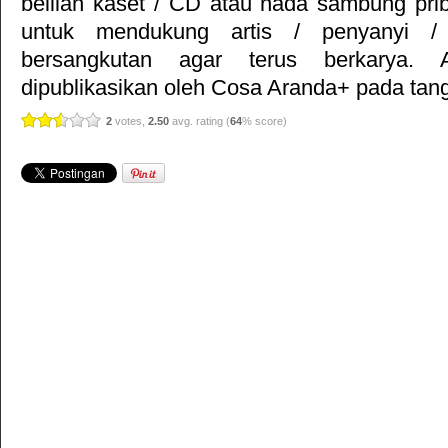
belilah kaset / CD atau nada sambung pr
untuk mendukung artis / penyanyi 
bersangkutan agar terus berkarya. Ar
dipublikasikan oleh
Cosa Aranda+
pada tang
2
votes,
2.50
avg. rating (
64
% score)