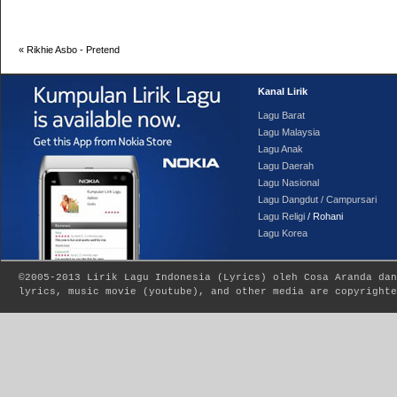
«
Rikhie Asbo - Pretend
Kanal Lirik
Lagu Barat
Lagu Malaysia
Lagu Anak
Lagu Daerah
Lagu Nasional
Lagu Dangdut / Campursari
Lagu Religi
/ Rohani
Lagu Korea
©2005-2013
Lirik Lagu Indonesia
(
Lyrics
) oleh Cosa Aranda dan
lyrics, music movie (youtube), and other media are copyrighte