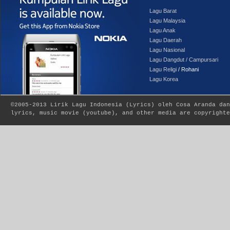
Lagu Barat
Lagu Malaysia
Lagu Anak
Lagu Daerah
Lagu Nasional
Lagu Dangdut / Campursari
Lagu Religi
/ Rohani
Lagu Korea
©2005-2013
Lirik Lagu Indonesia
(
Lyrics
) oleh Cosa Aranda dan
lyrics, music movie (youtube), and other media are copyrighte