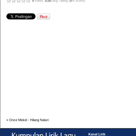
0
votes,
0.00
avg. rating (
0
% score)
«
Once Mekel - Hilang Naluri
Kanal Lirik