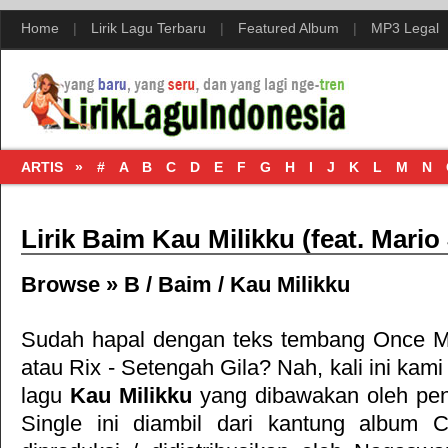
Home
|
Lirik Lagu Terbaru
|
Featured Album
|
MP3 Legal
ARTIS »
#
A
B
C
D
E
F
G
H
I
J
K
L
M
N
Lirik Baim Kau Milikku (feat. Mario
Browse »
B
/
Baim
/
Kau Milikku
Sudah hapal dengan teks tembang
Once Me
atau
Rix - Setengah Gila
? Nah, kali ini kami
lagu
Kau Milikku
yang dibawakan oleh pen
Single ini diambil dari kantung album
C