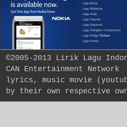
Lagu Barat
Lagu Malaysia
Lagu Anak
Lagu Daerah
Lagu Nasional
Lagu Dangdut / Campursari
Lagu Religi
/ Rohani
Lagu Korea
©2005-2013
Lirik Lagu Indo
CAN Entertainment Network
lyrics, music movie (youtu
by their own respective ow