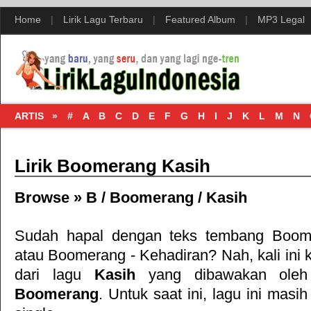
Home
|
Lirik Lagu Terbaru
|
Featured Album
|
MP3 Legal
ARTIS »
#
A
B
C
D
E
F
G
H
I
J
K
L
M
N
Lirik Boomerang Kasih
Browse »
B
/
Boomerang
/
Kasih
Sudah hapal dengan teks tembang
Boom
atau
Boomerang - Kehadiran
? Nah, kali ini 
dari lagu
Kasih
yang dibawakan oleh
Boomerang
. Untuk saat ini, lagu ini masih