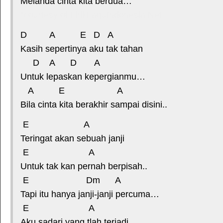
Melanda cinta kita berdua…
*courtesy of LirikLaguIndonesia.Net
D A E D A
Kasih sepertinya aku tak tahan
D A D A
Untuk lepaskan kepergianmu…
A E A
Bila cinta kita berakhir sampai disini..
E A
Teringat akan sebuah janji
E A
Untuk tak kan pernah berpisah..
E Dm A
Tapi itu hanya janji-janji percuma…
E A
Aku sadari yang tlah terjadi