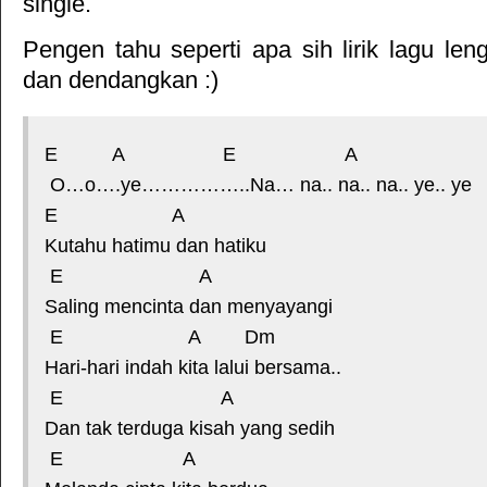
single.
Pengen tahu seperti apa sih lirik lagu le
dan dendangkan :)
E A E A
O…o….ye……………..Na… na.. na.. na.. ye.. ye
E A
Kutahu hatimu dan hatiku
E A
Saling mencinta dan menyayangi
E A Dm
Hari-hari indah kita lalui bersama..
E A
Dan tak terduga kisah yang sedih
E A