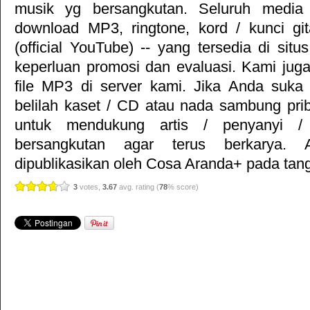
musik yg bersangkutan. Seluruh media 
download MP3, ringtone, kord / kunci gita
(official YouTube) -- yang tersedia di situ
keperluan promosi dan evaluasi. Kami jug
file MP3 di server kami. Jika Anda suka 
belilah kaset / CD atau nada sambung pr
untuk mendukung artis / penyanyi 
bersangkutan agar terus berkarya. Ar
dipublikasikan oleh
Cosa Aranda+
pada tang
3
votes,
3.67
avg. rating (
78
% score)