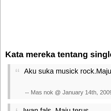
Kata mereka tentang sing
Aku suka musick rock.Maju
-- Mas nok @ January 14th, 200
Iwan fals .Maju terus