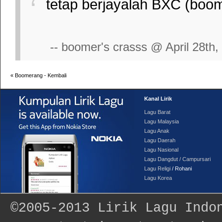
tetap berjayalah BXC (boome
-- boomer's crasss @ April 28th,
«
Boomerang - Kembali
Kanal Lirik
Lagu Barat
Lagu Malaysia
Lagu Anak
Lagu Daerah
Lagu Nasional
Lagu Dangdut / Campursari
Lagu Religi
/ Rohani
Lagu Korea
©2005-2013
Lirik Lagu Indo