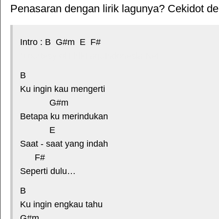
Penasaran dengan lirik lagunya? Cekidot deh
Intro : B G#m E F#
*courtesy of LirikLaguIndonesia.Net
B
Ku ingin kau mengerti
G#m
Betapa ku merindukan
E
Saat - saat yang indah
F#
Seperti dulu…
B
Ku ingin engkau tahu
G#m