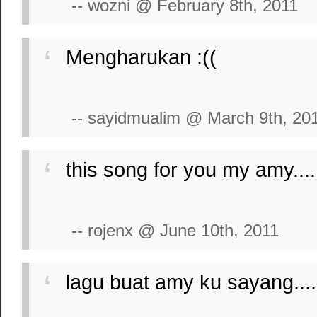
-- wozni @ February 8th, 2011
Mengharukan :((
-- sayidmualim @ March 9th, 20
this song for you my amy.......
-- rojenx @ June 10th, 2011
lagu buat amy ku sayang.... 