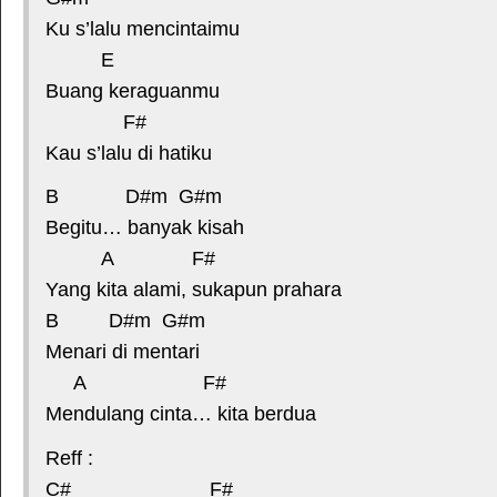
Ku s’lalu mencintaimu
E
Buang keraguanmu
F#
Kau s’lalu di hatiku
B D#m G#m
Begitu… banyak kisah
A F#
Yang kita alami, sukapun prahara
B D#m G#m
Menari di mentari
A F#
Mendulang cinta… kita berdua
Reff :
C# F#