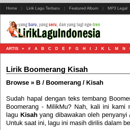
Home
|
Lirik Lagu Terbaru
|
Featured Album
|
MP3 Legal
ARTIS »
#
A
B
C
D
E
F
G
H
I
J
K
L
M
N
Lirik Boomerang Kisah
Browse »
B
/
Boomerang
/
Kisah
Sudah hapal dengan teks tembang
Boomer
Boomerang - MilikMu
? Nah, kali ini kami m
lagu
Kisah
yang dibawakan oleh penyanyi 
Untuk saat ini, lagu ini masih dirilis dalam b