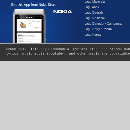
Lagu Malaysia
Lagu Anak
Lagu Daerah
Lagu Nasional
Lagu Dangdut / Campursari
Lagu Religi
/ Rohani
Lagu Korea
©2005-2013
Lirik Lagu Indonesia
(
Lyrics
) oleh Cosa Aranda dan
lyrics, music movie (youtube), and other media are copyrighte