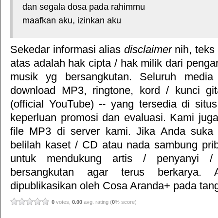
dan segala dosa pada rahimmu
maafkan aku, izinkan aku
Sekedar informasi alias
disclaimer
nih, teks
atas adalah hak cipta / hak milik dari pengar
musik yg bersangkutan. Seluruh media 
download MP3, ringtone, kord / kunci gita
(official YouTube) -- yang tersedia di situ
keperluan promosi dan evaluasi. Kami jug
file MP3 di server kami. Jika Anda suka 
belilah kaset / CD atau nada sambung pr
untuk mendukung artis / penyanyi 
bersangkutan agar terus berkarya. Ar
dipublikasikan oleh
Cosa Aranda+
pada tang
0
votes,
0.00
avg. rating (
0
% score)