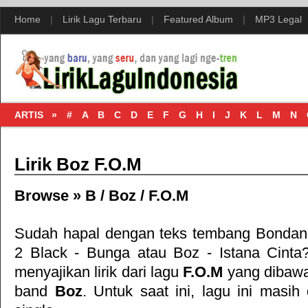
Home
|
Lirik Lagu Terbaru
|
Featured Album
|
MP3 Legal
ARTIS »
#
A
B
C
D
E
F
G
H
I
J
K
L
M
N
Lirik Boz F.O.M
Browse »
B
/
Boz
/
F.O.M
Sudah hapal dengan teks tembang
Bondan 
2 Black - Bunga
atau
Boz - Istana Cinta
menyajikan lirik dari lagu
F.O.M
yang dibawa
band
Boz
. Untuk saat ini, lagu ini masih 